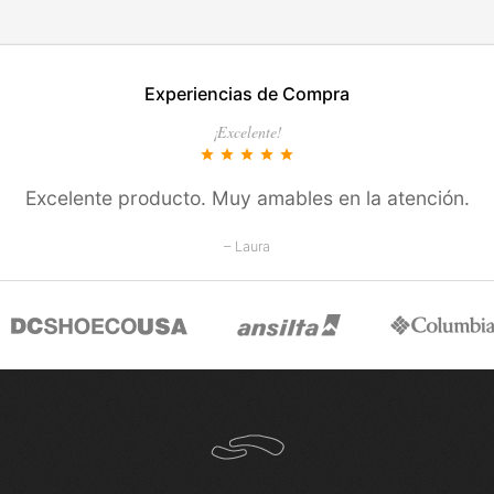
EN ESTE COLOR
TALLES EN ESTE COLOR
Experiencias de Compra
COMPRAR
COMPRAR
¡Excelente!
star
star
star
star
star
Excelente producto. Muy amables en la atención.
– Laura