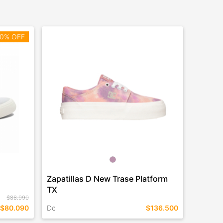
0% OFF
Zapatillas D New Trase Platform
TX
$88.990
$80.090
Dc
$136.500