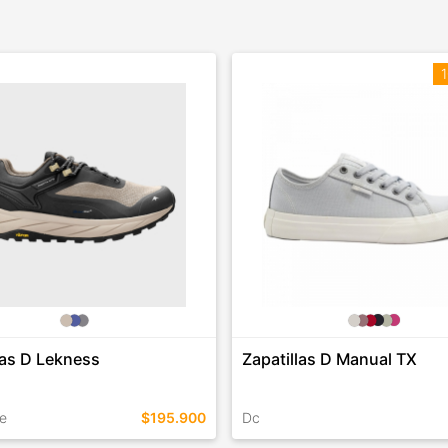
1
las D Lekness
Zapatillas D Manual TX
e
$195.900
Dc