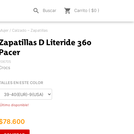
search
shopping_cart
Buscar
Carrito ( $
0
)
Mujer / Calzado – Zapatillas
Zapatillas D Literide 360
Pacer
206705
Crocs
TALLES EN ESTE COLOR
¡Último disponible!
$78.600