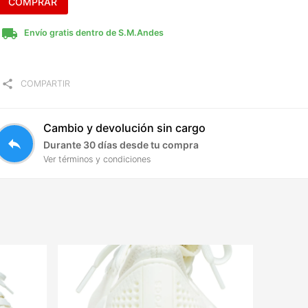
COMPRAR
local_shipping
Envío gratis dentro de S.M.Andes
share
COMPARTIR
Cambio y devolución sin cargo
reply
Durante 30 días desde tu compra
Ver términos y condiciones