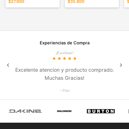
$27.900
$35.800
Experiencias de Compra
¡Excelente!
star
star
star
star
star
keyboard_arrow_left
keyboard_arrow_right
Excelente atencion y producto comprado.
Muchas Gracias!
– Pilar