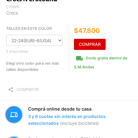
C10998
Crocs
TALLES EN ESTE COLOR
$47.800
COMPRAR
5 disponibles
local_shipping
Envío gratis dentro de
Elegí otro color para ver más
S.M.Andes
talles disponibles
share
COMPARTIR
Comprá online desde tu casa
devices
3 y 6 cuotas sin interés en productos
seleccionados
(excluye bicicletas)