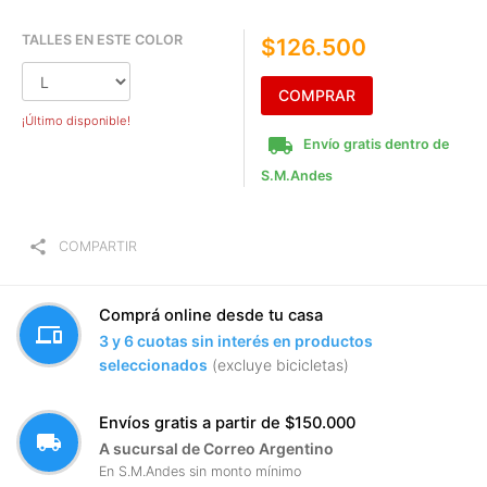
TALLES EN ESTE COLOR
$126.500
COMPRAR
¡Último disponible!
local_shipping
Envío gratis dentro de
S.M.Andes
share
COMPARTIR
Comprá online desde tu casa
devices
3 y 6 cuotas sin interés en productos
seleccionados
(excluye bicicletas)
Envíos gratis a partir de $150.000
local_shipping
A sucursal de Correo Argentino
En S.M.Andes sin monto mínimo