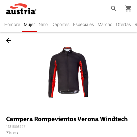
search
shopping_cart
Hombre
Mujer
Niño
Deportes
Especiales
Marcas
Ofertas
R
arrow_back
Campera Rompevientos Verona Windtech
1131506427
Ziroox