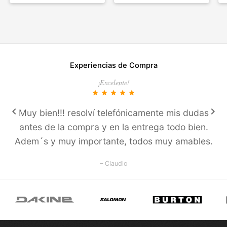
Experiencias de Compra
¡Excelente!
star
star
star
star
star
keyboard_arrow_left
keyboard_arrow_right
Muy bien!!! resolví­ telefónicamente mis dudas
antes de la compra y en la entrega todo bien.
Adem´s y muy importante, todos muy amables.
– Claudio