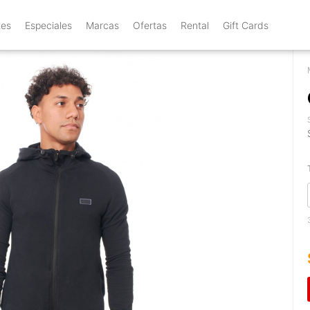
tes
Especiales
Marcas
Ofertas
Rental
Gift Cards