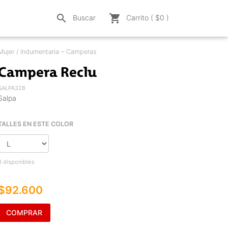
search
shopping_cart
Buscar
Carrito ( $
0
)
Mujer / Indumentaria – Camperas
Campera Reclu
SALPA328
Salpa
TALLES EN ESTE COLOR
3 disponibles
$92.600
COMPRAR