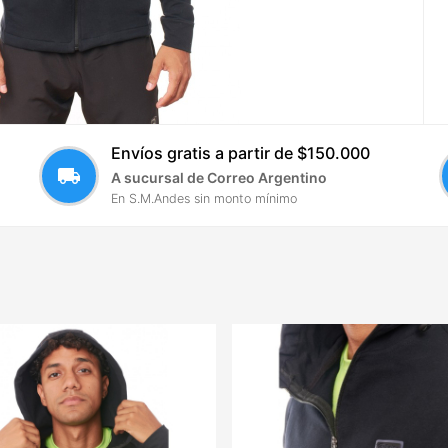
Envíos gratis a partir de $150.000
local_shipping
A sucursal de Correo Argentino
En S.M.Andes sin monto mínimo