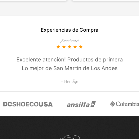
EN ESTE COLOR
TALLES EN ESTE COLOR
Experiencias de Compra
COMPRAR
COMPRAR
¡Excelente!
star
star
star
star
star
Excelente atención! Productos de primera
Lo mejor de San Martí­n de Los Andes
– HernÃ¡n