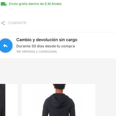
local_shipping
Envío gratis dentro de S.M.Andes
share
COMPARTIR
Cambio y devolución sin cargo
reply
Durante 30 días desde tu compra
Ver términos y condiciones