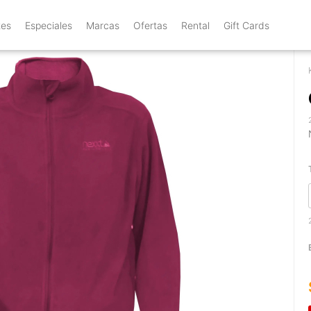
tes
Especiales
Marcas
Ofertas
Rental
Gift Cards