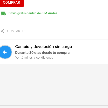
COMPRAR
local_shipping
Envío gratis dentro de S.M.Andes
share
COMPARTIR
Cambio y devolución sin cargo
reply
Durante 30 días desde tu compra
Ver términos y condiciones