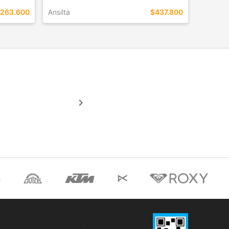
263.600
Ansilta
$437.800
TALLES EN ESTE COLOR
COMPRAR
keyboard_arrow_right