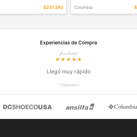
$237.390
Columbia
$
EN ESTE COLOR
TALLES EN ESTE COLOR
Experiencias de Compra
COMPRAR
COMPRAR
¡Excelente!
star
star
star
star
star
Llegó muy rápido
– Francisco