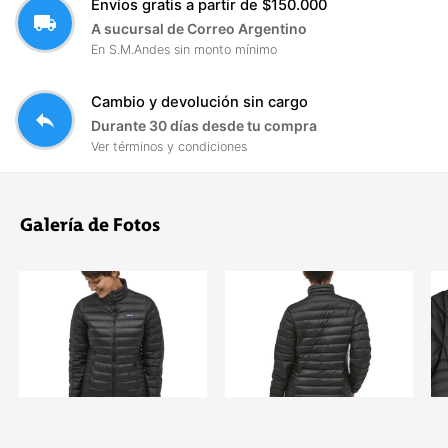
Envíos gratis a partir de $150.000
local_shipping
A sucursal de Correo Argentino
En S.M.Andes sin monto mínimo
Cambio y devolución sin cargo
reply
Durante 30 días desde tu compra
Ver términos y condiciones
Galería de Fotos