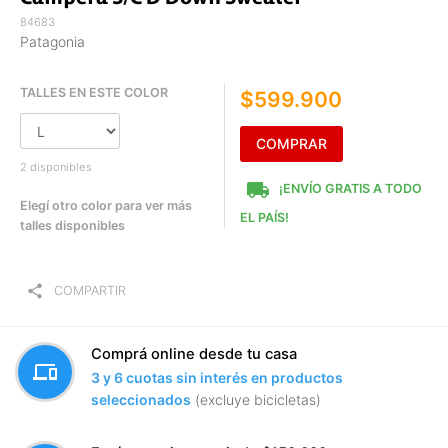
84683
Patagonia
TALLES EN ESTE COLOR
$599.900
COMPRAR
2 disponibles
local_shipping
¡ENVÍO GRATIS A TODO
Elegí otro color para ver más
EL PAÍS!
talles disponibles
share
COMPARTIR
Comprá online desde tu casa
devices
3 y 6 cuotas sin interés en productos
seleccionados
(excluye bicicletas)