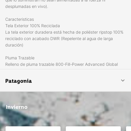
desplumadas en vivo).
Caracteristicas
Tela Exterior 100% Reciclada
La tela exterior duradera está hecha de poliéster ripstop 100%
reciclado con acabado DWR (Repelente al agua de larga
duración)
Pluma Trazable
Relleno de pluma trazable 800-Fill-Power Advanced Global
Traceable Down (pluma de ganso certificado por NSF
International para ayudar a garantizar que las aves que lo
Patagonia
suministran no sean alimentadas a la fuerza ni desplumadas en
vivo)
Patagonia se especializa en crear indumentaria para la práctica
de deportes al aire libre: escalada, surf, esquí, snowboard,
Su Calce y Diseño Brindan Calidez
pesca con mosca y trail running.
Invierno
Su calce contorneado tiene un dobladillo más largo. Posee
líneas de acolchado horizontales estrechas en los paneles
laterales