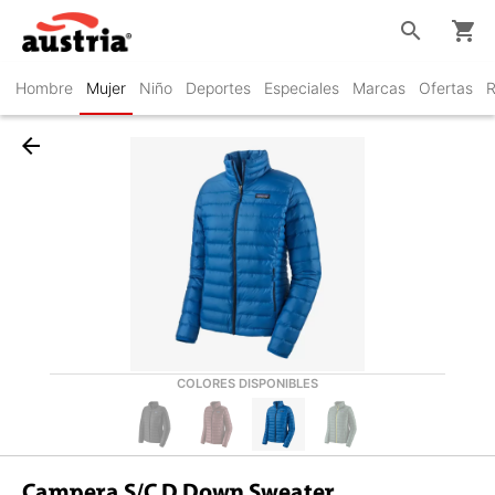
search
shopping_cart
Hombre
Mujer
Niño
Deportes
Especiales
Marcas
Ofertas
R
arrow_back
COLORES DISPONIBLES
Campera S/C D Down Sweater