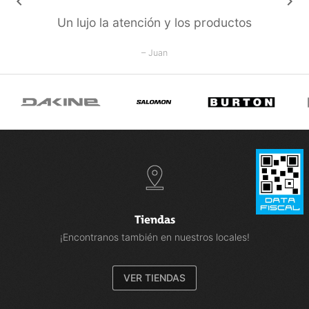
keyboard_arrow_left
keyboard_arrow_right
Un lujo la atención y los productos
– Juan
Tiendas
¡Encontranos también en nuestros locales!
VER TIENDAS