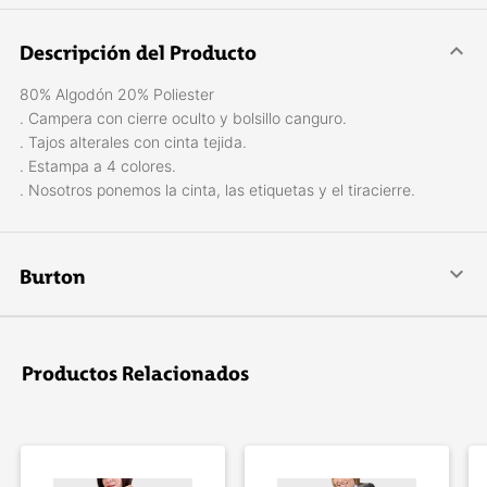
Descripción del Producto
80% Algodón 20% Poliester
. Campera con cierre oculto y bolsillo canguro.
. Tajos alterales con cinta tejida.
. Estampa a 4 colores.
. Nosotros ponemos la cinta, las etiquetas y el tiracierre.
Burton
Líder mundial en fabricación de tablas de snowboard, botas,
fijaciones, indumentaria, antiparras y protección. Una de las
primeras marcas en establecer una fábrica de tablas, fundada
Productos Relacionados
en 1977 por Jake Burton Carpenter.