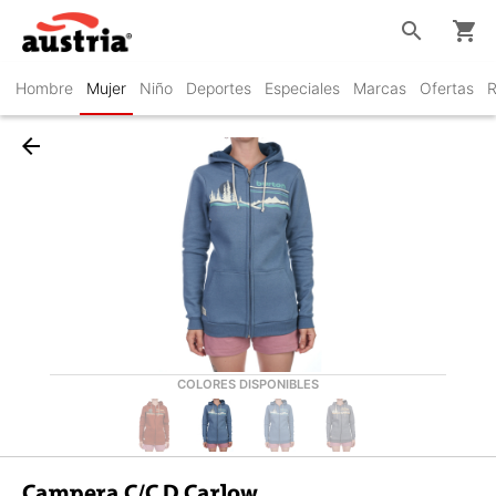
search
shopping_cart
Hombre
Mujer
Niño
Deportes
Especiales
Marcas
Ofertas
R
arrow_back
COLORES DISPONIBLES
Campera C/C D Carlow