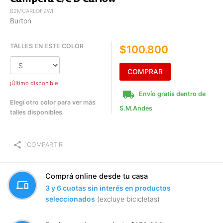
B2MCARLOFZWI
Burton
TALLES EN ESTE COLOR
$100.800
COMPRAR
¡Último disponible!
local_shipping
Envío gratis dentro de
Elegí otro color para ver más
S.M.Andes
talles disponibles
share
COMPARTIR
Comprá online desde tu casa
devices
3 y 6 cuotas sin interés en productos
seleccionados
(excluye bicicletas)