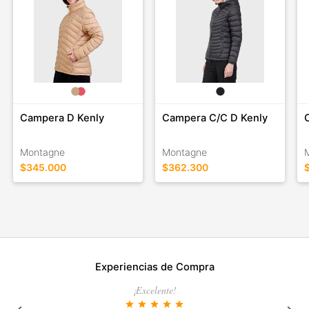
Campera D Kenly
Campera C/C D Kenly
Montagne
Montagne
$345.000
$362.300
Experiencias de Compra
¡Excelente!
star
star
star
star
star