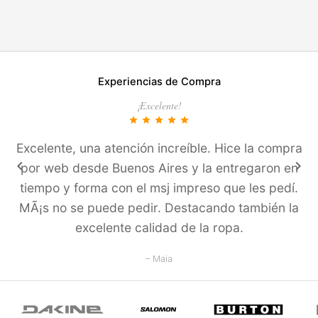
Experiencias de Compra
¡Excelente!
star
star
star
star
star
Excelente, una atención increíble. Hice la compra
keyboard_arrow_left
keyboard_arrow_right
por web desde Buenos Aires y la entregaron en
tiempo y forma con el msj impreso que les pedí­.
MÃ¡s no se puede pedir. Destacando también la
excelente calidad de la ropa.
– Maia