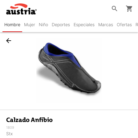
search
shopping_cart
Hombre
Mujer
Niño
Deportes
Especiales
Marcas
Ofertas
R
arrow_back
Calzado Anfibio
1809
Stx