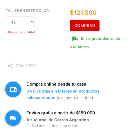
TALLES EN ESTE COLOR
$121.300
COMPRAR
¡Último disponible!
local_shipping
Envío gratis dentro de
S.M.Andes
share
COMPARTIR
Comprá online desde tu casa
devices
3 y 6 cuotas sin interés en productos
seleccionados
(excluye bicicletas)
Envíos gratis a partir de $150.000
local_shipping
A sucursal de Correo Argentino
En S.M.Andes sin monto mínimo