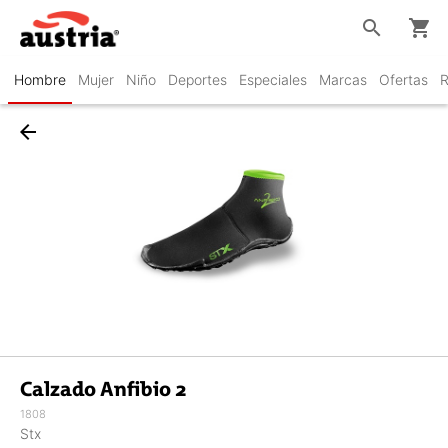
search
shopping_cart
Hombre
Mujer
Niño
Deportes
Especiales
Marcas
Ofertas
R
arrow_back
Calzado Anfibio 2
1808
Stx