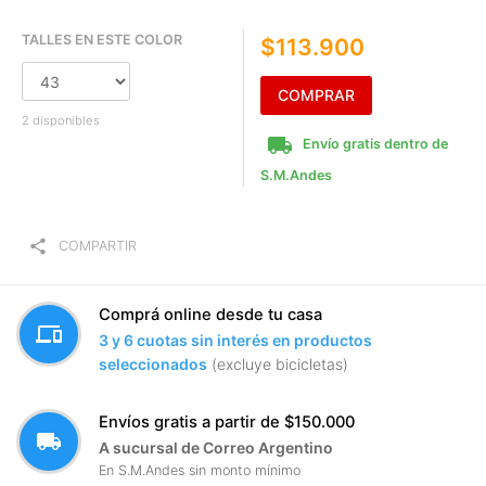
TALLES EN ESTE COLOR
$113.900
COMPRAR
2 disponibles
local_shipping
Envío gratis dentro de
S.M.Andes
share
COMPARTIR
Comprá online desde tu casa
devices
3 y 6 cuotas sin interés en productos
seleccionados
(excluye bicicletas)
Envíos gratis a partir de $150.000
local_shipping
A sucursal de Correo Argentino
En S.M.Andes sin monto mínimo