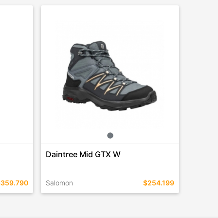
Daintree Mid GTX W
$359.790
Salomon
$254.199
TALLES EN ESTE COLOR