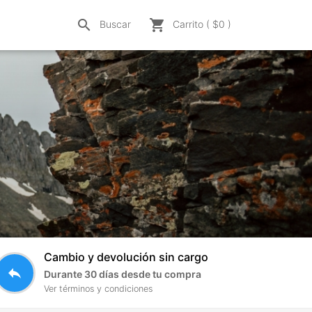
search
shopping_cart
Buscar
Carrito ( $
0
)
Cambio y devolución sin cargo
reply
Durante 30 días desde tu compra
Ver términos y condiciones