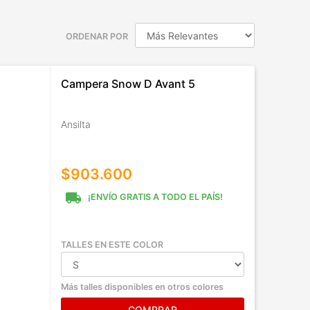
ORDENAR POR
Campera Snow D Avant 5
Ansilta
$903.600
local_shipping
¡ENVÍO GRATIS A TODO EL PAÍS!
TALLES EN ESTE COLOR
Más talles disponibles en otros colores
COMPRAR