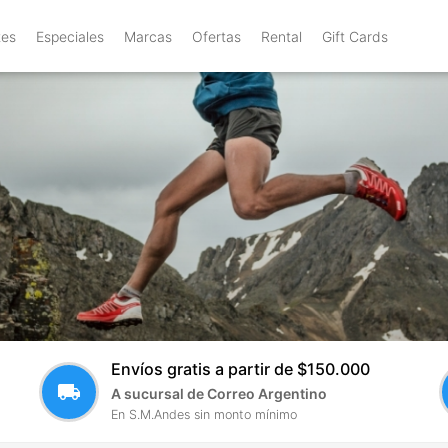
tes
Especiales
Marcas
Ofertas
Rental
Gift Cards
Envíos gratis a partir de $150.000
local_shipping
A sucursal de Correo Argentino
En S.M.Andes sin monto mínimo