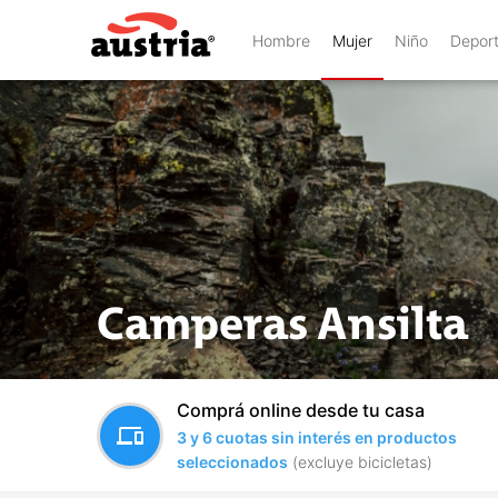
Hombre
Mujer
Niño
Depor
Camperas Ansilta
Comprá online desde tu casa
devices
3 y 6 cuotas sin interés en productos
seleccionados
(excluye bicicletas)