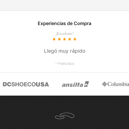
EN ESTE COLOR
Experiencias de Compra
COMPRAR
¡Excelente!
star
star
star
star
star
Llegó muy rápido
– Francisco