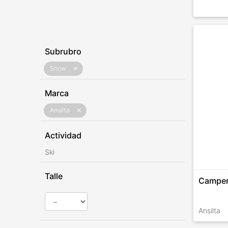
Subrubro
Snow
close
Marca
Ansilta
close
Actividad
Ski
Talle
Camper
Ansilta