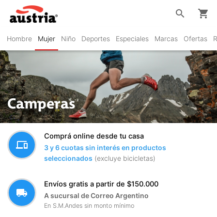
search
shopping_cart
Hombre
Mujer
Niño
Deportes
Especiales
Marcas
Ofertas
R
Camperas
Comprá online desde tu casa
devices
3 y 6 cuotas sin interés en productos
seleccionados
(excluye bicicletas)
Envíos gratis a partir de $150.000
local_shipping
A sucursal de Correo Argentino
En S.M.Andes sin monto mínimo