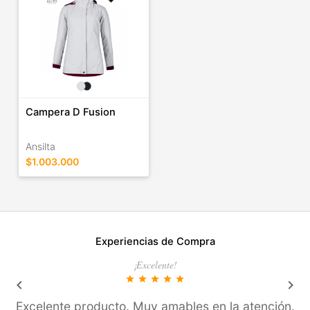
Campera D Fusion
Ansilta
$1.003.000
Experiencias de Compra
¡Excelente!
star
star
star
star
star
keyboard_arrow_left
keyboard_arrow_right
Excelente producto. Muy amables en la atención.