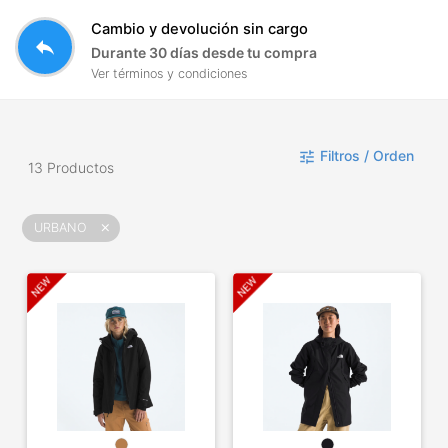
Cambio y devolución sin cargo
reply
Durante 30 días desde tu compra
Ver términos y condiciones
Filtros / Orden
tune
13 Productos
URBANO
close