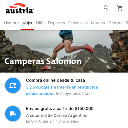
search
shopping_cart
Hombre
Mujer
Niño
Deportes
Especiales
Marcas
Ofertas
R
Camperas Salomon
Comprá online desde tu casa
devices
3 y 6 cuotas sin interés en productos
seleccionados
(excluye bicicletas)
Envíos gratis a partir de $150.000
local_shipping
A sucursal de Correo Argentino
En S.M.Andes sin monto mínimo