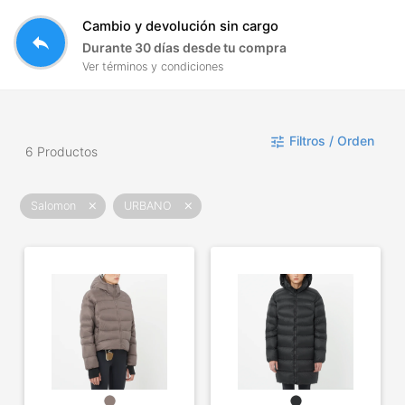
Cambio y devolución sin cargo
reply
Durante 30 días desde tu compra
Ver términos y condiciones
Filtros / Orden
tune
6 Productos
Salomon
URBANO
close
close