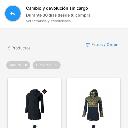
Cambio y devolución sin cargo
reply
Durante 30 días desde tu compra
Ver términos y condiciones
Filtros / Orden
tune
5 Productos
Ansilta
URBANO
close
close