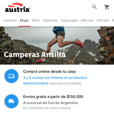
search
shopping_cart
Hombre
Mujer
Niño
Deportes
Especiales
Marcas
Ofertas
R
Camperas Ansilta
Comprá online desde tu casa
devices
3 y 6 cuotas sin interés en productos
seleccionados
(excluye bicicletas)
Envíos gratis a partir de $150.000
local_shipping
A sucursal de Correo Argentino
En S.M.Andes sin monto mínimo