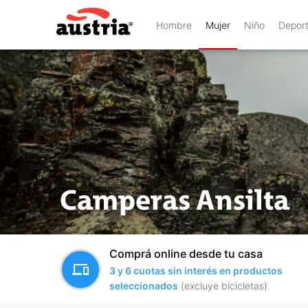
Hombre
Mujer
Niño
Depor
Camperas Ansilta
Comprá online desde tu casa
devices
3 y 6 cuotas sin interés en productos
seleccionados
(excluye bicicletas)