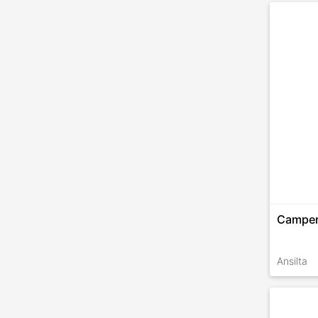
TALLES 
Camper
Ansilta
TALLES 