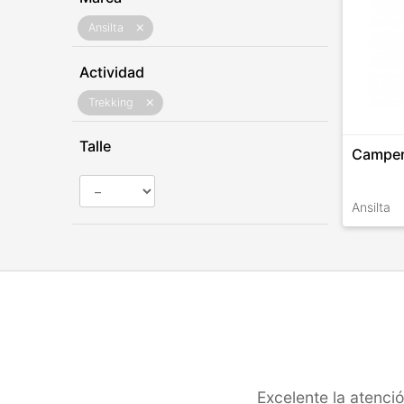
Ansilta
close
Actividad
Trekking
close
Talle
Camper
Ansilta
TALLES 
Excelente la atenc