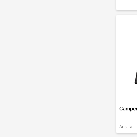
Camper
Ansilta