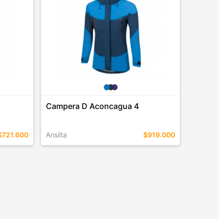
Campera D Aconcagua 4
$721.600
Ansilta
$919.000
TALLES EN ESTE COLOR
COMPRAR