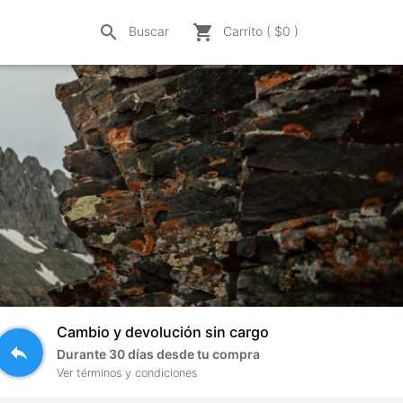
search
shopping_cart
Buscar
Carrito ( $
0
)
Cambio y devolución sin cargo
reply
Durante 30 días desde tu compra
Ver términos y condiciones