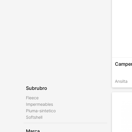
Camper
Ansilta
Subrubro
TALLES 
Fleece
Impermeables
Pluma-sintetico
Softshell
Marca