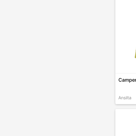
Camper
Ansilta
TALLES 