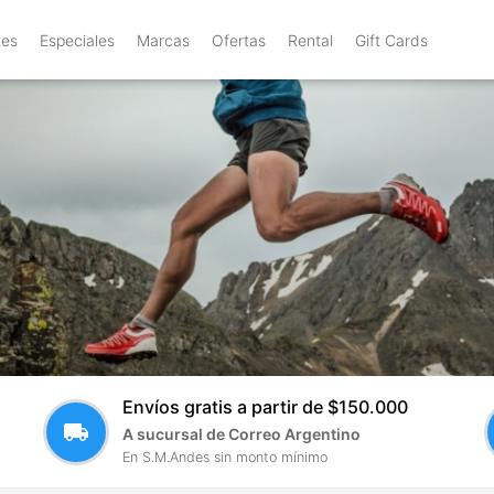
tes
Especiales
Marcas
Ofertas
Rental
Gift Cards
Envíos gratis a partir de $150.000
local_shipping
A sucursal de Correo Argentino
En S.M.Andes sin monto mínimo