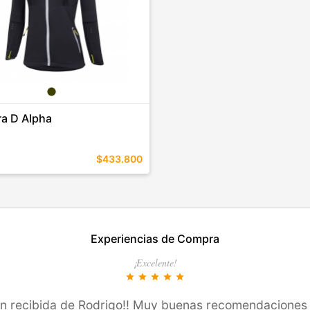
a D Alpha
$433.800
EN ESTE COLOR
Experiencias de Compra
COMPRAR
¡Excelente!
star
star
star
star
star
ión recibida de Rodrigo!! Muy buenas recomendaciones 