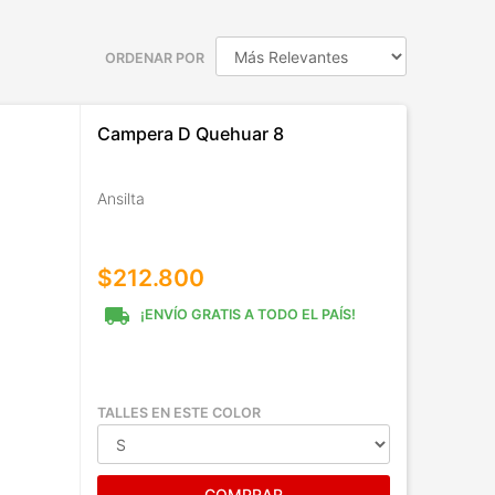
ORDENAR POR
Campera D Quehuar 8
Ansilta
$212.800
local_shipping
¡ENVÍO GRATIS A TODO EL PAÍS!
TALLES EN ESTE COLOR
COMPRAR