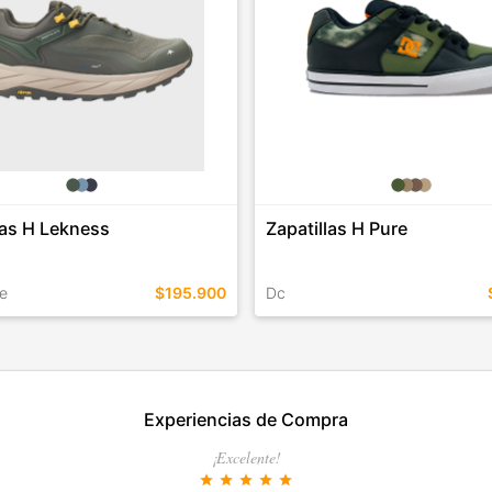
las H Lekness
Zapatillas H Pure
e
$195.900
Dc
EN ESTE COLOR
TALLES EN ESTE COLOR
Experiencias de Compra
COMPRAR
COMPRAR
¡Excelente!
star
star
star
star
star