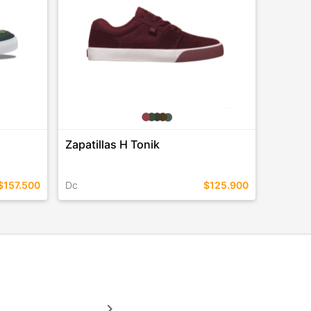
Zapatillas H Tonik
$157.500
Dc
$125.900
TALLES EN ESTE COLOR
COMPRAR
keyboard_arrow_right