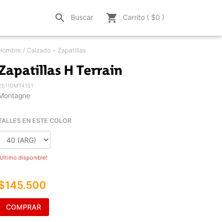
search
shopping_cart
Buscar
Carrito ( $
0
)
Hombre / Calzado – Zapatillas
Zapatillas H Terrain
25110MT4151
Montagne
TALLES EN ESTE COLOR
¡Último disponible!
$145.500
COMPRAR