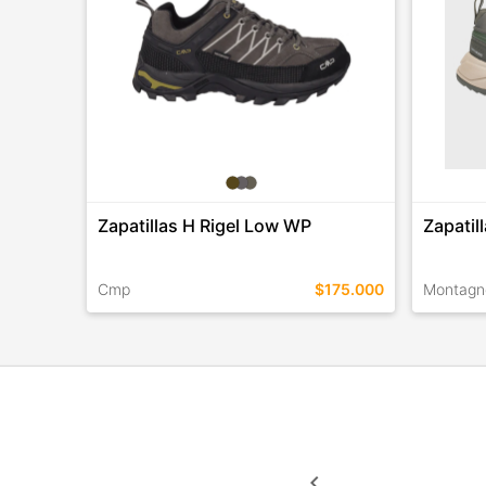
Zapatillas H Rigel Low WP
Zapatil
Cmp
$175.000
Montagn
TALLES EN ESTE COLOR
TALLES 
COMPRAR
keyboard_arrow_left