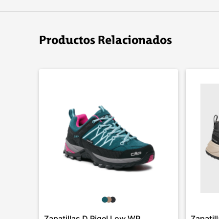
Productos Relacionados
Zapatillas D Rigel Low WP
Zapatil