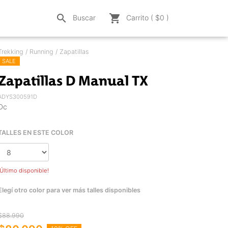
search
shopping_cart
Buscar
Carrito ( $
0
)
Trekking / Running / Zapatillas
SALE
Zapatillas D Manual TX
ADYS300591D
Dc
TALLES EN ESTE COLOR
¡Último disponible!
Elegí otro color para ver más talles disponibles
$88.990