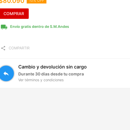
$80.090
10% OFF
COMPRAR
local_shipping
Envío gratis dentro de S.M.Andes
share
COMPARTIR
Cambio y devolución sin cargo
reply
Durante 30 días desde tu compra
Ver términos y condiciones