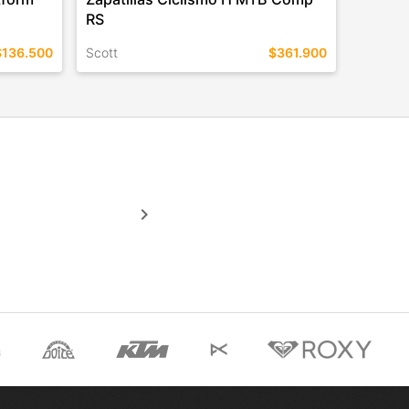
RS
$136.500
Scott
$361.900
TALLES EN ESTE COLOR
COMPRAR
keyboard_arrow_right