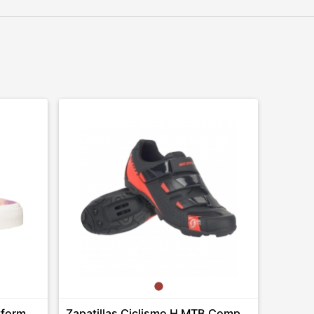
tform
Zapatillas Ciclismo H MTB Comp