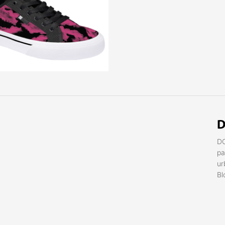
D
DC
pa
ur
Bl