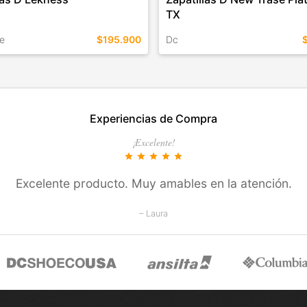
TX
e
$195.900
Dc
EN ESTE COLOR
TALLES EN ESTE COLOR
Experiencias de Compra
COMPRAR
COMPRAR
¡Excelente!
star
star
star
star
star
Excelente producto. Muy amables en la atención.
– Laura