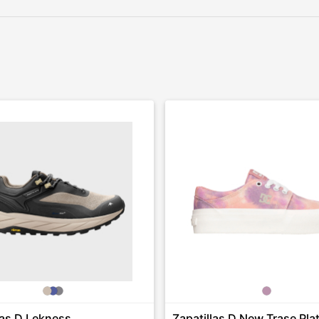
las D Lekness
Zapatillas D New Trase Pla