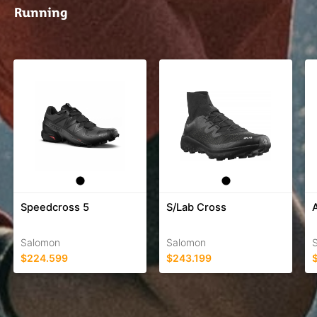
Running
Speedcross 5
S/Lab Cross
Salomon
Salomon
$224.599
$243.199