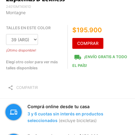
24010MT4061D
Montagne
TALLES EN ESTE COLOR
$195.900
COMPRAR
¡Último disponible!
local_shipping
¡ENVÍO GRATIS A TODO
Elegí otro color para ver más
EL PAÍS!
talles disponibles
share
COMPARTIR
Comprá online desde tu casa
devices
3 y 6 cuotas sin interés en productos
seleccionados
(excluye bicicletas)