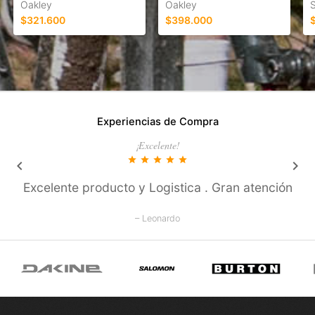
Oakley
Oakley
$321.600
$398.000
Experiencias de Compra
¡Excelente!
star
star
star
star
star
keyboard_arrow_left
keyboard_arrow_right
Excelente producto y Logistica . Gran atención
– Leonardo