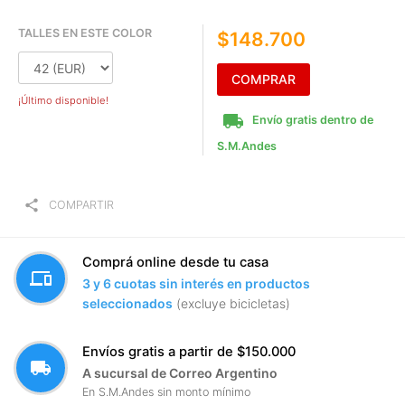
TALLES EN ESTE COLOR
$148.700
COMPRAR
¡Último disponible!
local_shipping
Envío gratis dentro de
S.M.Andes
share
COMPARTIR
Comprá online desde tu casa
devices
3 y 6 cuotas sin interés en productos
seleccionados
(excluye bicicletas)
Envíos gratis a partir de $150.000
local_shipping
A sucursal de Correo Argentino
En S.M.Andes sin monto mínimo