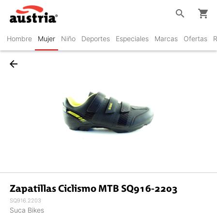
search
shopping_cart
Hombre
Mujer
Niño
Deportes
Especiales
Marcas
Ofertas
R
arrow_back
Zapatillas Ciclismo MTB SQ916-2203
SQ916.2203
Suca Bikes