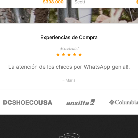
$398.000
Scott
EN ESTE COLOR
TALLES EN ESTE COLOR
Experiencias de Compra
COMPRAR
COMPRAR
¡Excelente!
star
star
star
star
star
La atención de los chicos por WhatsApp genial!.
– Maria