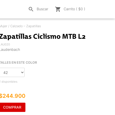
search
shopping_cart
Buscar
Carrito ( $
0
)
Mujer / Calzado – Zapatillas
Zapatillas Ciclismo MTB L2
LAU020
Laudenbach
TALLES EN ESTE COLOR
2 disponibles
$244.900
COMPRAR