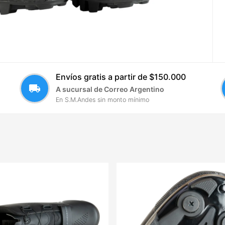
Envíos gratis a partir de $150.000
local_shipping
A sucursal de Correo Argentino
En S.M.Andes sin monto mínimo