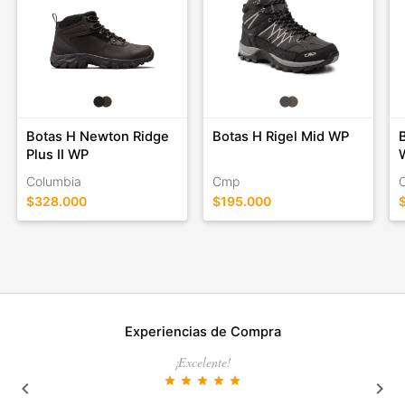
Botas H Newton Ridge
Botas H Rigel Mid WP
Plus II WP
Columbia
Cmp
$328.000
$195.000
Experiencias de Compra
¡Excelente!
star
star
star
star
star
keyboard_arrow_left
keyboard_arrow_right