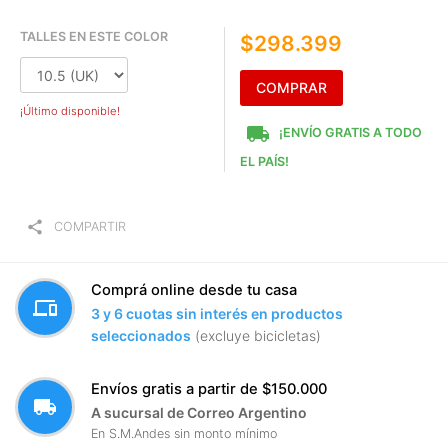
TALLES EN ESTE COLOR
$298.399
COMPRAR
¡Último disponible!
local_shipping
¡ENVÍO GRATIS A TODO
EL PAÍS!
share
COMPARTIR
Comprá online desde tu casa
devices
3 y 6 cuotas sin interés en productos
seleccionados
(excluye bicicletas)
Envíos gratis a partir de $150.000
local_shipping
A sucursal de Correo Argentino
En S.M.Andes sin monto mínimo