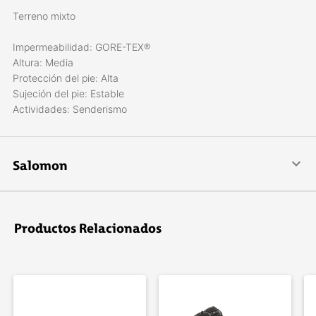
Terreno mixto
Impermeabilidad: GORE-TEX®
Altura: Media
Protección del pie: Alta
Sujeción del pie: Estable
Actividades: Senderismo
Salomon
The mountain sports company.
Impulsados por diseño e innovación, es una marca líder en el
mundo en deportes de montaña, con su gran variedad de
Productos Relacionados
productos para esquiar, practicar snowboard, trekking, realizar
travesías, trail running y muchos otros deportes al aire libre.