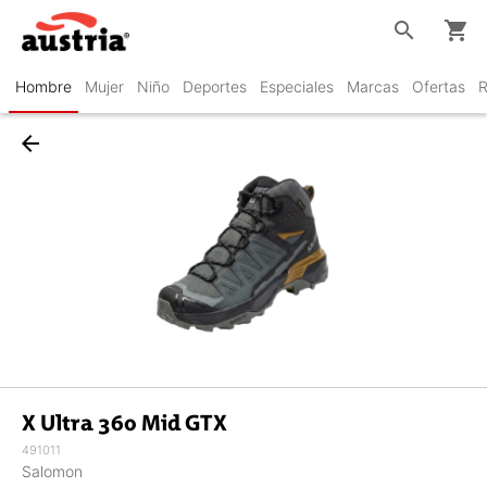
search
shopping_cart
Hombre
Mujer
Niño
Deportes
Especiales
Marcas
Ofertas
R
arrow_back
X Ultra 360 Mid GTX
491011
Salomon