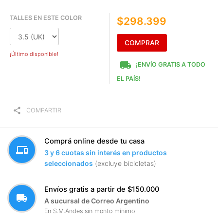
TALLES EN ESTE COLOR
$298.399
COMPRAR
¡Último disponible!
local_shipping
¡ENVÍO GRATIS A TODO
EL PAÍS!
share
COMPARTIR
Comprá online desde tu casa
devices
3 y 6 cuotas sin interés en productos
seleccionados
(excluye bicicletas)
Envíos gratis a partir de $150.000
local_shipping
A sucursal de Correo Argentino
En S.M.Andes sin monto mínimo