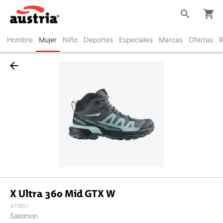
search
shopping_cart
Hombre
Mujer
Niño
Deportes
Especiales
Marcas
Ofertas
R
arrow_back
X Ultra 360 Mid GTX W
477451
Salomon