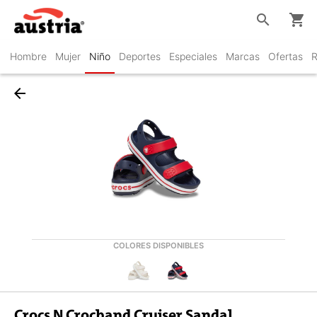
search
shopping_cart
Hombre
Mujer
Niño
Deportes
Especiales
Marcas
Ofertas
R
arrow_back
COLORES DISPONIBLES
Crocs N Crocband Cruiser Sandal