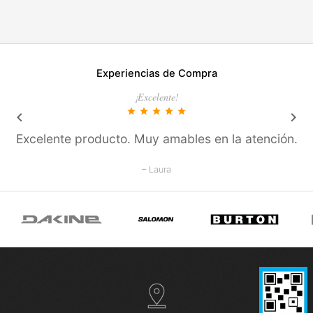
Experiencias de Compra
¡Excelente!
star
star
star
star
star
keyboard_arrow_left
keyboard_arrow_right
Excelente producto. Muy amables en la atención.
– Laura