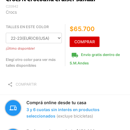
C20942
Crocs
TALLES EN ESTE COLOR
$65.700
COMPRAR
¡Último disponible!
local_shipping
Envío gratis dentro de
Elegí otro color para ver más
S.M.Andes
talles disponibles
share
COMPARTIR
Comprá online desde tu casa
devices
3 y 6 cuotas sin interés en productos
seleccionados
(excluye bicicletas)