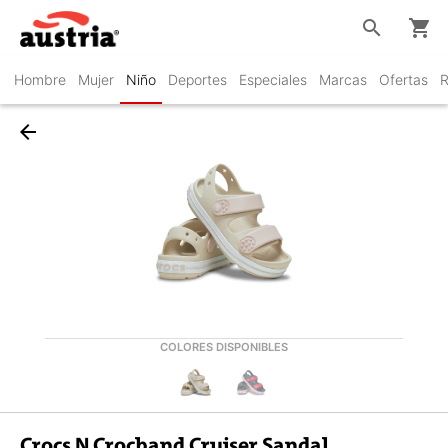
search
shopping_cart
Hombre
Mujer
Niño
Deportes
Especiales
Marcas
Ofertas
R
arrow_back
COLORES DISPONIBLES
Crocs N Crocband Cruiser Sandal