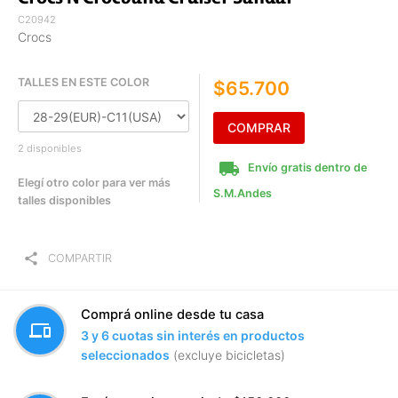
C20942
Crocs
TALLES EN ESTE COLOR
$65.700
COMPRAR
2 disponibles
local_shipping
Envío gratis dentro de
Elegí otro color para ver más
S.M.Andes
talles disponibles
share
COMPARTIR
Comprá online desde tu casa
devices
3 y 6 cuotas sin interés en productos
seleccionados
(excluye bicicletas)