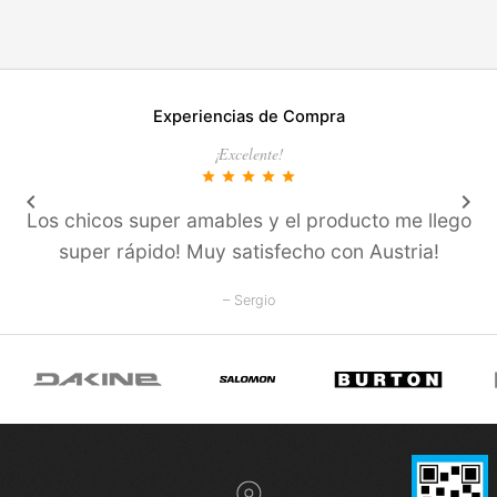
Experiencias de Compra
¡Excelente!
star
star
star
star
star
keyboard_arrow_left
keyboard_arrow_right
Los chicos super amables y el producto me llego
super rápido! Muy satisfecho con Austria!
– Sergio