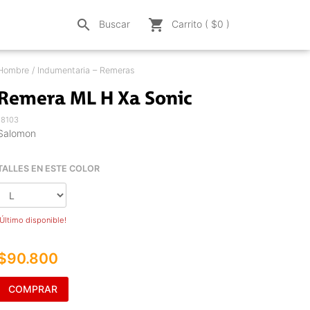
search
shopping_cart
Buscar
Carrito ( $
0
)
Hombre / Indumentaria – Remeras
Remera ML H Xa Sonic
18103
Salomon
TALLES EN ESTE COLOR
¡Último disponible!
$90.800
COMPRAR