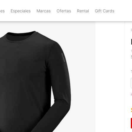
tes
Especiales
Marcas
Ofertas
Rental
Gift Cards