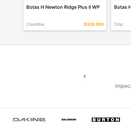
Botas H Newton Ridge Plus II WP
Botas H
Columbia
$328.000
Cmp
TALLES EN ESTE COLOR
TALLES 
COMPRAR
keyboard_arrow_left
Impeca