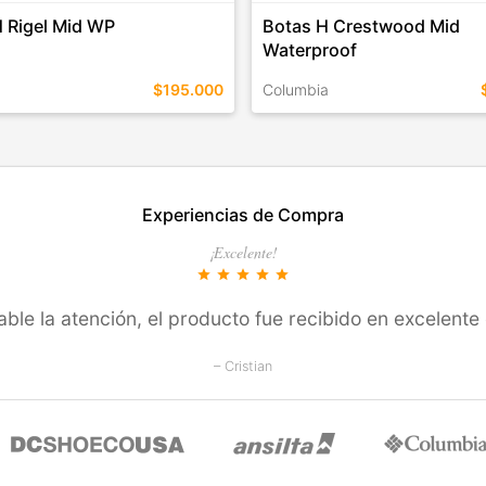
 Rigel Mid WP
Botas H Crestwood Mid
Waterproof
$195.000
Columbia
EN ESTE COLOR
TALLES EN ESTE COLOR
Experiencias de Compra
COMPRAR
COMPRAR
¡Excelente!
star
star
star
star
star
ble la atención, el producto fue recibido en excelente
– Cristian