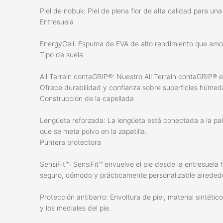
Piel de nobuk: Piel de plena flor de alta calidad para un
Entresuela
EnergyCell: Espuma de EVA de alto rendimiento que amor
Tipo de suela
All Terrain contaGRIP®: Nuestro All Terrain contaGRIP® 
Ofrece durabilidad y confianza sobre superficies húmeda
Construcción de la capellada
Lengüeta reforzada: La lengüeta está conectada a la pal
que se meta polvo en la zapatilla.
Puntera protectora
SensiFit™: SensiFit™ envuelve el pie desde la entresuela
seguro, cómodo y prácticamente personalizable alrededo
Protección antibarro: Envoltura de piel, material sintétic
y los mediales del pie.