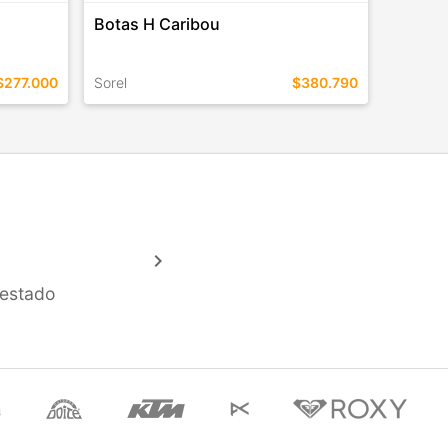
Botas H Caribou
$277.000
Sorel
$380.790
TALLES EN ESTE COLOR
COMPRAR
keyboard_arrow_right
 estado