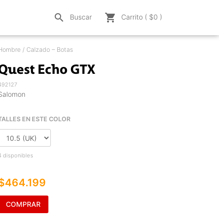
search
shopping_cart
Buscar
Carrito ( $
0
)
Hombre / Calzado – Botas
Quest Echo GTX
492127
Salomon
TALLES EN ESTE COLOR
4 disponibles
$464.199
COMPRAR