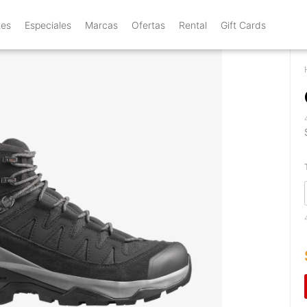
tes
Especiales
Marcas
Ofertas
Rental
Gift Cards