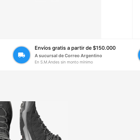
Envíos gratis a partir de $150.000
local_shipping
A sucursal de Correo Argentino
En S.M.Andes sin monto mínimo