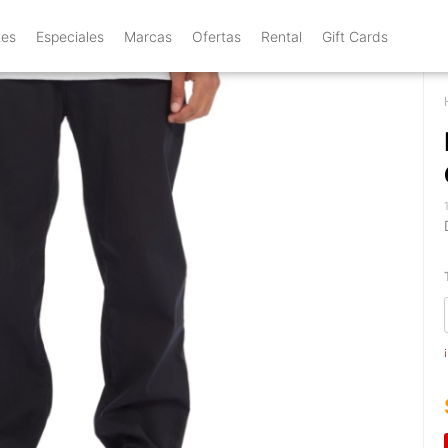
tes
Especiales
Marcas
Ofertas
Rental
Gift Cards