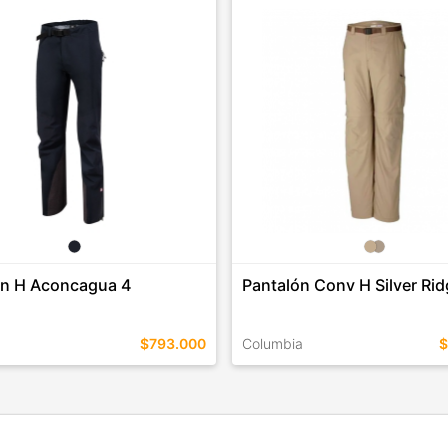
ón H Aconcagua 4
Pantalón Conv H Silver Ri
$793.000
Columbia
$
EN ESTE COLOR
TALLES EN ESTE COLOR