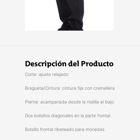
Descripción del Producto
Corte: ajuste relajado
Bragueta/Cintura: cintura fija con cremallera
Pierna: acampanada desde la rodilla al bajo
Dos bolsillos diagonales en la parte frontal
Bolsillo frontal ribeteado para monedas