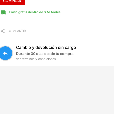
COMPRAR
local_shipping
Envío gratis dentro de S.M.Andes
share
COMPARTIR
Cambio y devolución sin cargo
reply
Durante 30 días desde tu compra
Ver términos y condiciones