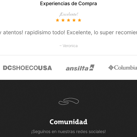
Experiencias de Compra
COMPRAR
COMPRAR
¡Excelente!
star
star
star
star
star
 atentos! rapidisimo todo! Excelente, lo super recomie
– Veronica
Comunidad
¡Seguínos en nuestras redes sociales!