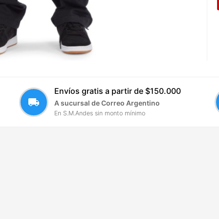
Envíos gratis a partir de $150.000
local_shipping
A sucursal de Correo Argentino
En S.M.Andes sin monto mínimo