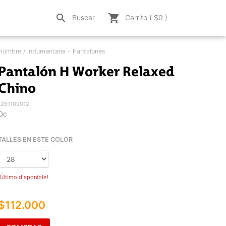
search
shopping_cart
Buscar
Carrito ( $
0
)
Hombre / Indumentaria – Pantalones
Pantalón H Worker Relaxed
Chino
1261109012
Dc
TALLES EN ESTE COLOR
¡Último disponible!
$112.000