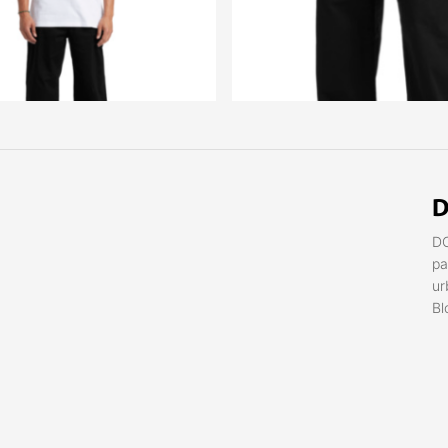
D
DC
pa
ur
Bl