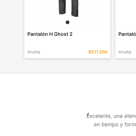
Pantalón H Ghost 2
Pantal
Ansilta
$571.000
Ansilta
TALLES EN ESTE COLOR
TALLES 
COMPRAR
keyboard_arrow_left
Excelente, una aten
en tiempo y form