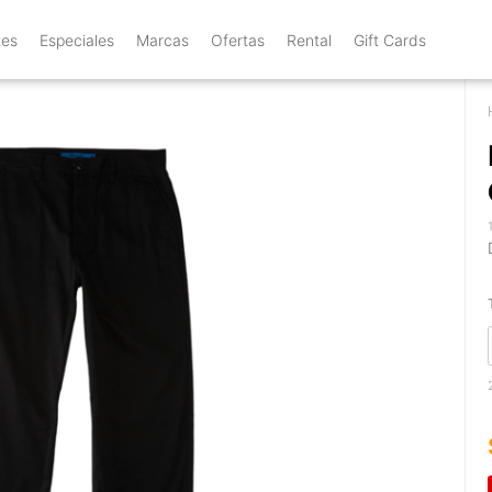
tes
Especiales
Marcas
Ofertas
Rental
Gift Cards