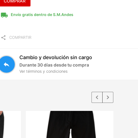
COMPRAR
local_shipping
Envío gratis dentro de S.M.Andes
share
COMPARTIR
Cambio y devolución sin cargo
reply
Durante 30 días desde tu compra
Ver términos y condiciones
keyboard_arrow_left
keyboard_arrow_right