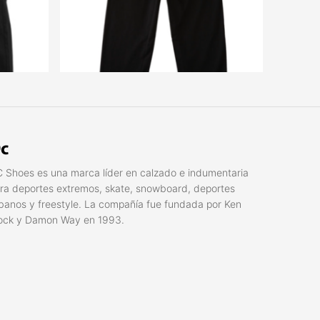
c
 Shoes es una marca líder en calzado e indumentaria
ra deportes extremos, skate, snowboard, deportes
banos y freestyle. La compañí­a fue fundada por Ken
ock y Damon Way en 1993.