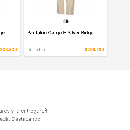
dge
Pantalón Cargo H Silver Ridge
238.500
Columbia
$206.700
TALLES EN ESTE COLOR
COMPRAR
keyboard_arrow_right
ires y la entregaron
pedir. Destacando