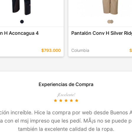
ón H Aconcagua 4
Pantalón Conv H Silver Ri
$793.000
Columbia
$
EN ESTE COLOR
TALLES EN ESTE COLOR
Experiencias de Compra
COMPRAR
COMPRAR
¡Excelente!
star
star
star
star
star
ción increíble. Hice la compra por web desde Buenos A
a con el msj impreso que les pedí­. MÃ¡s no se puede 
también la excelente calidad de la ropa.