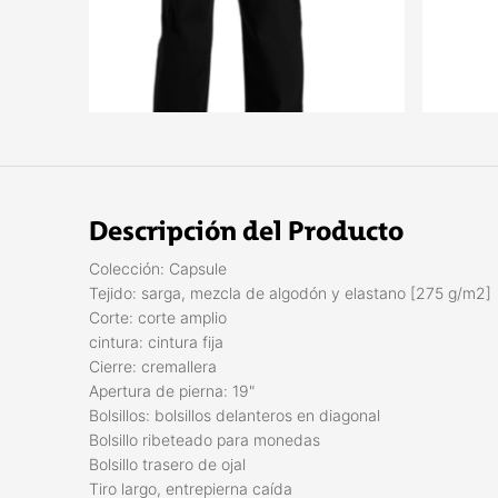
Descripción del Producto
Colección: Capsule
Tejido: sarga, mezcla de algodón y elastano [275 g/m2]
Corte: corte amplio
cintura: cintura fija
Cierre: cremallera
Apertura de pierna: 19"
Bolsillos: bolsillos delanteros en diagonal
Bolsillo ribeteado para monedas
Bolsillo trasero de ojal
Tiro largo, entrepierna caída