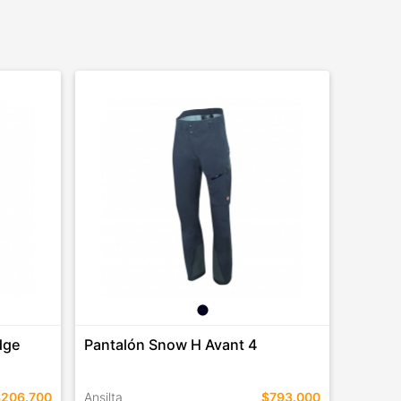
dge
Pantalón Snow H Avant 4
$206.700
Ansilta
$793.000