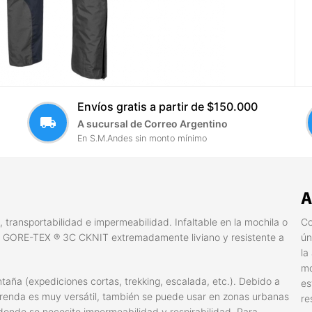
Envíos gratis a partir de $150.000
local_shipping
A sucursal de Correo Argentino
En S.M.Andes sin monto mínimo
A
 transportabilidad e impermeabilidad. Infaltable en la mochila o
Co
 en GORE-TEX ® 3C CKNIT extremadamente liviano y resistente a
ún
la
mo
aña (expediciones cortas, trekking, escalada, etc.). Debido a
es
renda es muy versátil, también se puede usar en zonas urbanas
re
 donde se necesite impermeabilidad y respirabilidad. Para