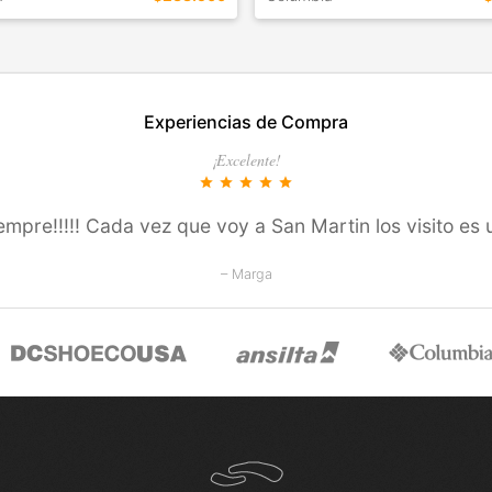
EN ESTE COLOR
TALLES EN ESTE COLOR
Experiencias de Compra
COMPRAR
COMPRAR
¡Excelente!
star
star
star
star
star
siempre!!!!! Cada vez que voy a San Martin los visito es 
– Marga