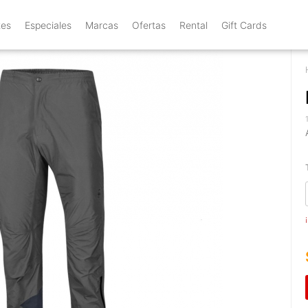
tes
Especiales
Marcas
Ofertas
Rental
Gift Cards