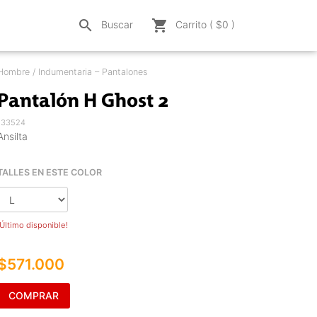
search
shopping_cart
Buscar
Carrito ( $
0
)
Hombre / Indumentaria – Pantalones
Pantalón H Ghost 2
133524
Ansilta
TALLES EN ESTE COLOR
¡Último disponible!
$571.000
COMPRAR