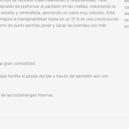
en
 decisión de preformar el pantalón en las rodillas, reduciendo la
ca
 esbelto y minimalista, aportando un calce muy cómodo. Está
de
jora la transpirabilidad hasta en un 15 % en una construcción
es
orro de punto permite poner y sacar las prendas con más
ex
orga gran comodidad.
ue facilita el pasaje del pie a través del pantalón aún con
 de las botamangas internas.