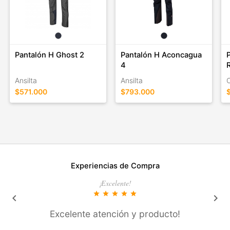
Pantalón H Ghost 2
Pantalón H Aconcagua
4
Ansilta
Ansilta
$571.000
$793.000
Experiencias de Compra
¡Excelente!
star
star
star
star
star
keyboard_arrow_left
keyboard_arrow_right
Excelente atención y producto!