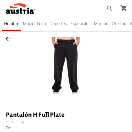
search
shopping_cart
Hombre
Mujer
Niño
Deportes
Especiales
Marcas
Ofertas
R
arrow_back
Pantalón H Full Plate
1261109014
Dc