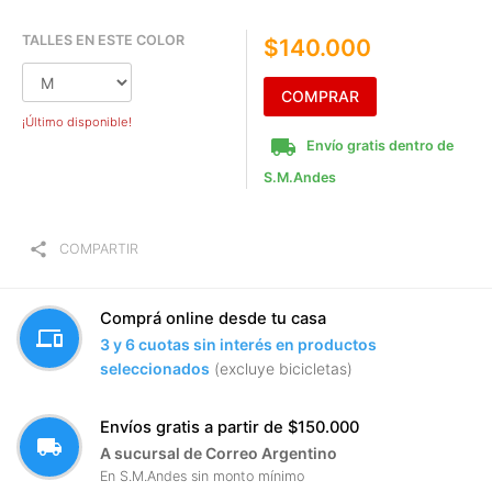
TALLES EN ESTE COLOR
$140.000
COMPRAR
¡Último disponible!
local_shipping
Envío gratis dentro de
S.M.Andes
share
COMPARTIR
Comprá online desde tu casa
devices
3 y 6 cuotas sin interés en productos
seleccionados
(excluye bicicletas)
Envíos gratis a partir de $150.000
local_shipping
A sucursal de Correo Argentino
En S.M.Andes sin monto mínimo