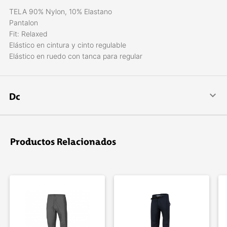
TELA 90% Nylon, 10% Elastano
Pantalon
Fit: Relaxed
Elástico en cintura y cinto regulable
Elástico en ruedo con tanca para regular
Dc
DC Shoes es una marca líder en calzado e indumentaria para
deportes extremos, skate, snowboard, deportes urbanos y
freestyle. La compañí­a fue fundada por Ken Block y Damon
Productos Relacionados
Way en 1993.