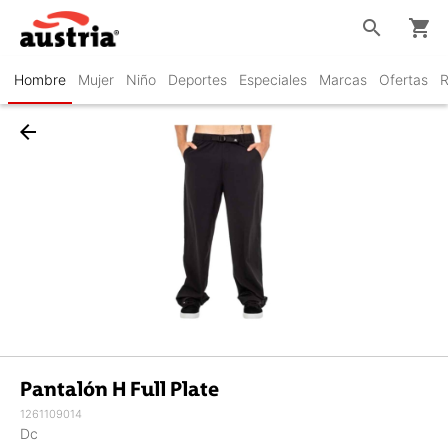
search
shopping_cart
Hombre
Mujer
Niño
Deportes
Especiales
Marcas
Ofertas
R
arrow_back
Pantalón H Full Plate
1261109014
Dc