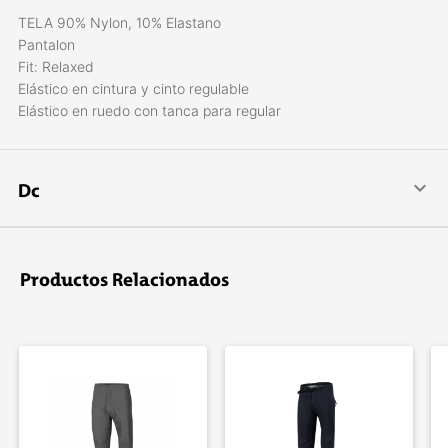
TELA 90% Nylon, 10% Elastano
Pantalon
Fit: Relaxed
Elástico en cintura y cinto regulable
Elástico en ruedo con tanca para regular
Dc
DC Shoes es una marca líder en calzado e indumentaria para
deportes extremos, skate, snowboard, deportes urbanos y
freestyle. La compañí­a fue fundada por Ken Block y Damon
Productos Relacionados
Way en 1993.