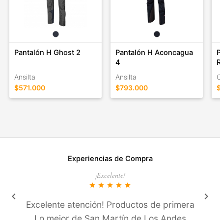
Pantalón H Ghost 2
Pantalón H Aconcagua
4
Ansilta
Ansilta
$571.000
$793.000
Experiencias de Compra
¡Excelente!
star
star
star
star
star
keyboard_arrow_left
keyboard_arrow_right
Excelente atención! Productos de primera
Lo mejor de San Martí­n de Los Andes