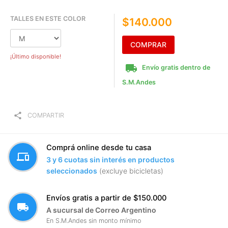
TALLES EN ESTE COLOR
$140.000
COMPRAR
¡Último disponible!
local_shipping
Envío gratis dentro de
S.M.Andes
share
COMPARTIR
Comprá online desde tu casa
devices
3 y 6 cuotas sin interés en productos
seleccionados
(excluye bicicletas)
Envíos gratis a partir de $150.000
local_shipping
A sucursal de Correo Argentino
En S.M.Andes sin monto mínimo