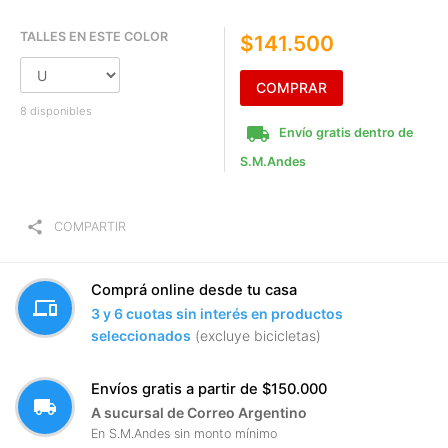
TALLES EN ESTE COLOR
$141.500
COMPRAR
8 disponibles
local_shipping
Envío gratis dentro de
S.M.Andes
share
COMPARTIR
Comprá online desde tu casa
devices
3 y 6 cuotas sin interés en productos
seleccionados
(excluye bicicletas)
Envíos gratis a partir de $150.000
local_shipping
A sucursal de Correo Argentino
En S.M.Andes sin monto mínimo