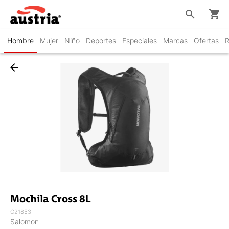
search
shopping_cart
Hombre
Mujer
Niño
Deportes
Especiales
Marcas
Ofertas
R
arrow_back
Mochila Cross 8L
C21853
Salomon