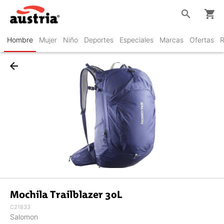
search
shopping_cart
Hombre
Mujer
Niño
Deportes
Especiales
Marcas
Ofertas
R
arrow_back
Mochila Trailblazer 30L
C21833
Salomon