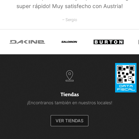
super rápido! Muy satisfecho con Austria!
malla transpirable para una excelente gestión de la humedad.
Cremallera YKK:
– Sergio
Cremalleras de la mejor calidad, muy duraderas y fiables.
SISTEMA DE TRANSPORTE:
-Portabastones
-Presillas adicionales: Personaliza tu mochila enganchando
artículos pequeños a estas presillas, o añade una correa
elástica para protegerlos
-Presilla reflectante adicional para linterna
SOSTENIBILIDAD:
Tiendas
Sin PFC
¡Encontranos también en nuestros locales!
Volumen: 30 litros
Peso: 580 gramos
VER TIENDAS