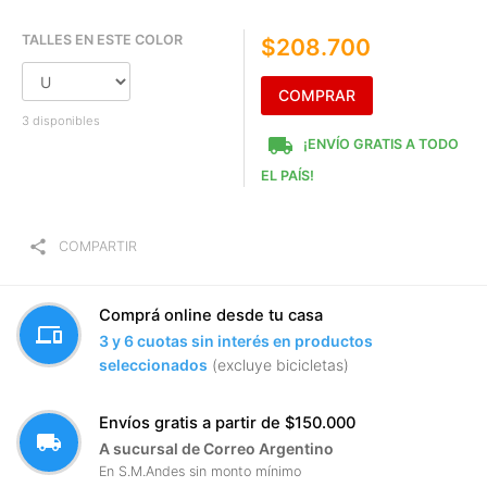
TALLES EN ESTE COLOR
$208.700
COMPRAR
3 disponibles
local_shipping
¡ENVÍO GRATIS A TODO
EL PAÍS!
share
COMPARTIR
Comprá online desde tu casa
devices
3 y 6 cuotas sin interés en productos
seleccionados
(excluye bicicletas)
Envíos gratis a partir de $150.000
local_shipping
A sucursal de Correo Argentino
En S.M.Andes sin monto mínimo