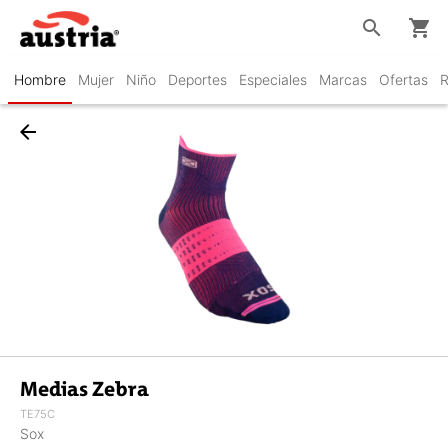
search
shopping_cart
Hombre
Mujer
Niño
Deportes
Especiales
Marcas
Ofertas
R
arrow_back
Medias Zebra
TE75C
Sox