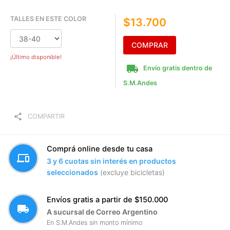
TALLES EN ESTE COLOR
$13.700
COMPRAR
¡Último disponible!
local_shipping
Envío gratis dentro de
S.M.Andes
share
COMPARTIR
Comprá online desde tu casa
devices
3 y 6 cuotas sin interés en productos
seleccionados
(excluye bicicletas)
Envíos gratis a partir de $150.000
local_shipping
A sucursal de Correo Argentino
En S.M.Andes sin monto mínimo