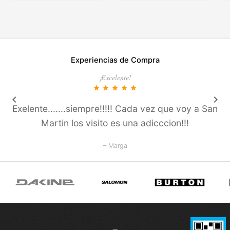
Experiencias de Compra
¡Excelente!
star
star
star
star
star
keyboard_arrow_left
keyboard_arrow_right
Exelente.......siempre!!!!! Cada vez que voy a San
Martin los visito es una adicccion!!!
– Marga