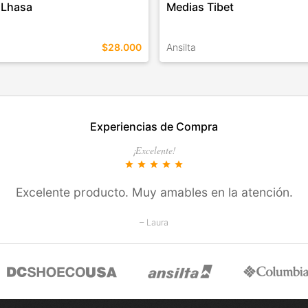
 Lhasa
Medias Tibet
$28.000
Ansilta
EN ESTE COLOR
TALLES EN ESTE COLOR
Experiencias de Compra
COMPRAR
COMPRAR
¡Excelente!
star
star
star
star
star
Excelente producto. Muy amables en la atención.
– Laura