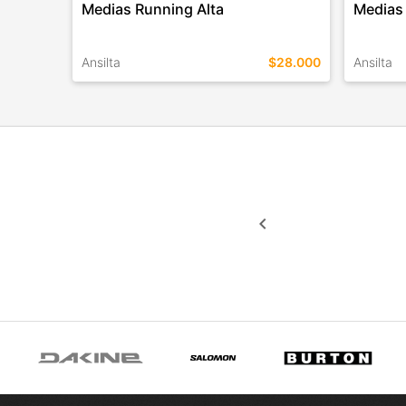
Medias Running Alta
Medias
Ansilta
$28.000
Ansilta
TALLES EN ESTE COLOR
TALLES 
COMPRAR
keyboard_arrow_left