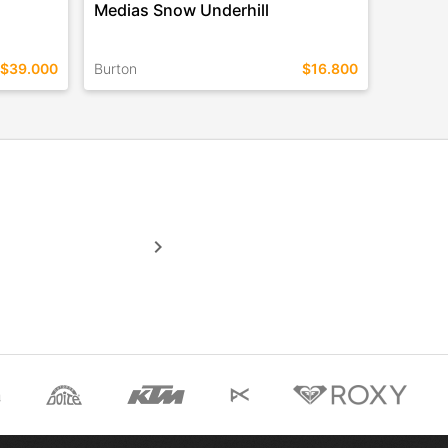
Medias Snow Underhill
$39.000
Burton
$16.800
TALLES EN ESTE COLOR
COMPRAR
keyboard_arrow_right