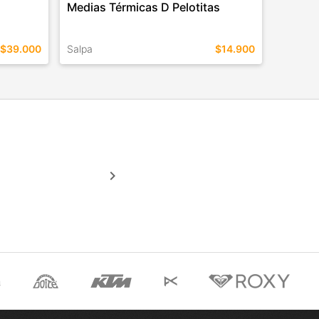
Medias Térmicas D Pelotitas
$39.000
Salpa
$14.900
TALLES EN ESTE COLOR
COMPRAR
keyboard_arrow_right