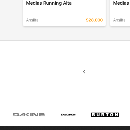
Medias Running Alta
Medias
Ansilta
$28.000
Ansilta
TALLES EN ESTE COLOR
TALLES 
COMPRAR
keyboard_arrow_left