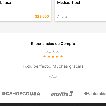
 Lhasa
Medias Tibet
$28.000
Ansilta
EN ESTE COLOR
TALLES EN ESTE COLOR
Experiencias de Compra
COMPRAR
COMPRAR
¡Excelente!
star
star
star
star
star
Todo perfecto. Muchas gracias
– Axel