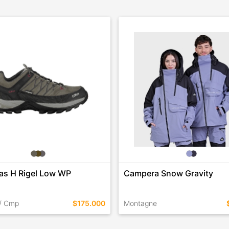
las H Rigel Low WP
Campera Snow Gravity
/ Cmp
$175.000
Montagne
EN ESTE COLOR
TALLES EN ESTE COLOR