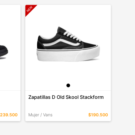
Zapatillas D Old Skool Stackform
Zapati
Ins
239.500
Mujer / Vans
$190.500
Vans
TALLES EN ESTE COLOR
TALLES 