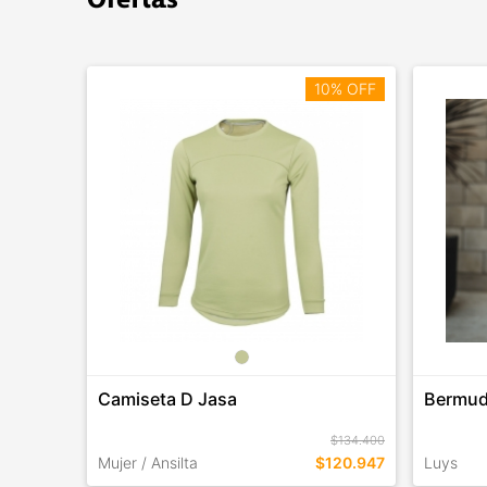
10% OFF
Camiseta D Jasa
Bermud
$134.400
Mujer / Ansilta
$120.947
Luys