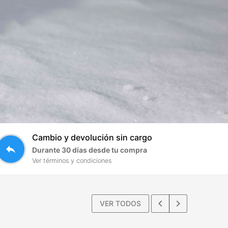
Cambio y devolución sin cargo
reply
Durante 30 días desde tu compra
Ver términos y condiciones
keyboard_arrow_left
keyboard_arrow_right
VER TODOS