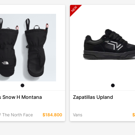
s Snow H Montana
Zapatillas Upland
/ The North Face
$184.800
Vans
$
EN ESTE COLOR
TALLES EN ESTE COLOR