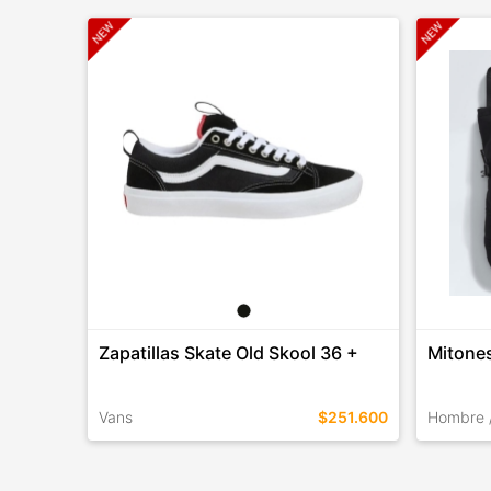
Zapatillas Skate Old Skool 36 +
Mitone
Vans
$251.600
Hombre 
TALLES EN ESTE COLOR
TALLES 