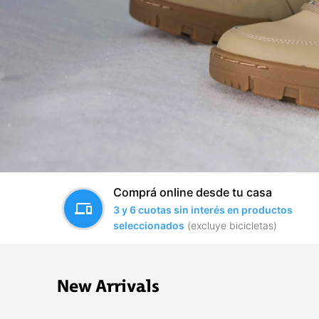
Comprá online desde tu casa
devices
3 y 6 cuotas sin interés en productos
seleccionados
(excluye bicicletas)
New Arrivals