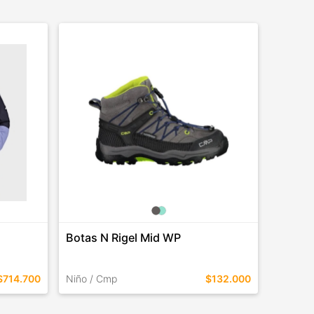
Botas N Rigel Mid WP
Crocs 
$714.700
Niño / Cmp
$132.000
Crocs
TALLES EN ESTE COLOR
TALLES 