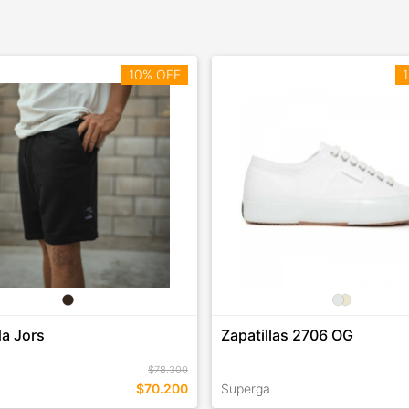
10% OFF
1
a Jors
Zapatillas 2706 OG
$78.300
$70.200
Superga