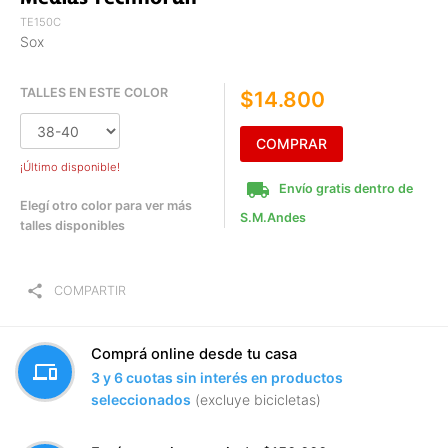
TE150C
Sox
TALLES EN ESTE COLOR
$14.800
COMPRAR
¡Último disponible!
local_shipping
Envío gratis dentro de
Elegí otro color para ver más
S.M.Andes
talles disponibles
share
COMPARTIR
Comprá online desde tu casa
devices
3 y 6 cuotas sin interés en productos
seleccionados
(excluye bicicletas)