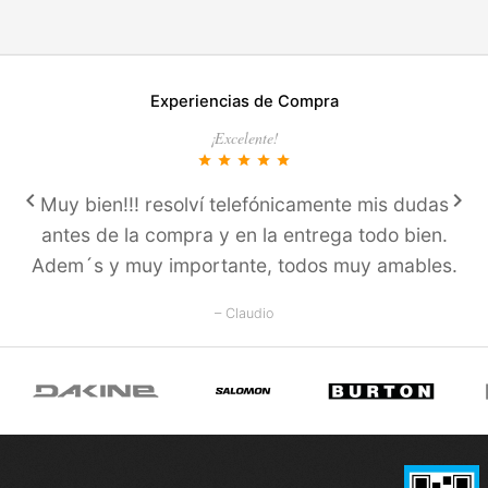
Experiencias de Compra
¡Excelente!
star
star
star
star
star
keyboard_arrow_left
keyboard_arrow_right
Muy bien!!! resolví­ telefónicamente mis dudas
antes de la compra y en la entrega todo bien.
Adem´s y muy importante, todos muy amables.
– Claudio