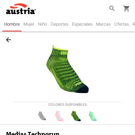
search
shopping_cart
Hombre
Mujer
Niño
Deportes
Especiales
Marcas
Ofertas
R
arrow_back
COLORES DISPONIBLES
Medias Technorun