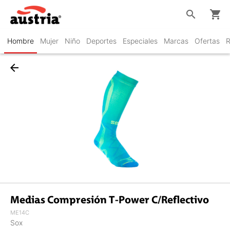
search
shopping_cart
Hombre
Mujer
Niño
Deportes
Especiales
Marcas
Ofertas
R
arrow_back
Medias Compresión T-Power C/Reflectivo
ME14C
Sox