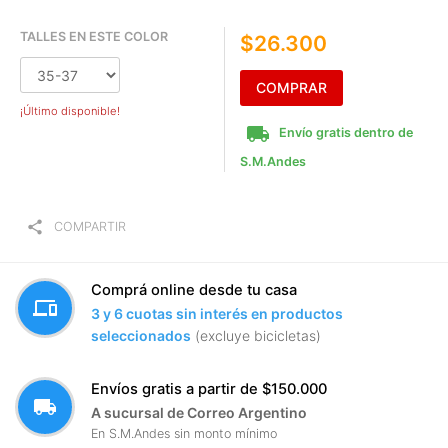
TALLES EN ESTE COLOR
$26.300
COMPRAR
¡Último disponible!
local_shipping
Envío gratis dentro de
S.M.Andes
share
COMPARTIR
Comprá online desde tu casa
devices
3 y 6 cuotas sin interés en productos
seleccionados
(excluye bicicletas)
Envíos gratis a partir de $150.000
local_shipping
A sucursal de Correo Argentino
En S.M.Andes sin monto mínimo