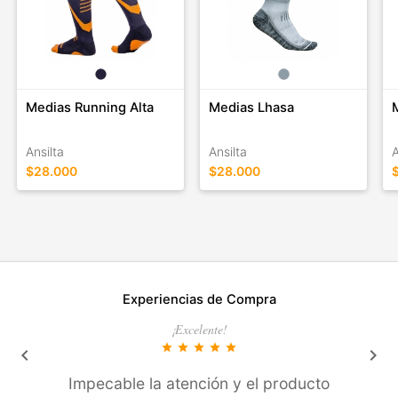
Medias Running Alta
Medias Lhasa
Ansilta
Ansilta
A
$28.000
$28.000
Experiencias de Compra
¡Excelente!
star
star
star
star
star
keyboard_arrow_left
keyboard_arrow_right
Impecable la atención y el producto