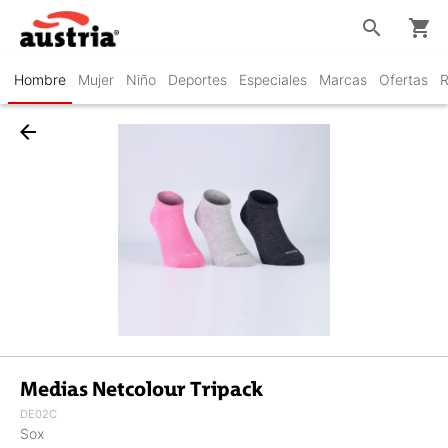
search
shopping_cart
Hombre
Mujer
Niño
Deportes
Especiales
Marcas
Ofertas
R
arrow_back
Medias Netcolour Tripack
DE02C
Sox