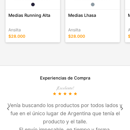
Medias Running Alta
Medias Lhasa
Ansilta
Ansilta
A
$28.000
$28.000
Experiencias de Compra
¡Excelente!
star
star
star
star
star
Venía buscando los productos por todos lados y
keyboard_arrow_left
keyboard_arrow_right
fue en el único lugar de Argentina que tení­a el
producto y el talle.
El enví­o impecable, en tiempo y forma.