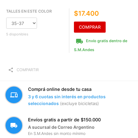
TALLES EN ESTE COLOR
$17.400
COMPRAR
5 disponibles
local_shipping
Envío gratis dentro de
S.M.Andes
share
COMPARTIR
Comprá online desde tu casa
devices
3 y 6 cuotas sin interés en productos
seleccionados
(excluye bicicletas)
Envíos gratis a partir de $150.000
local_shipping
A sucursal de Correo Argentino
En S.M.Andes sin monto mínimo