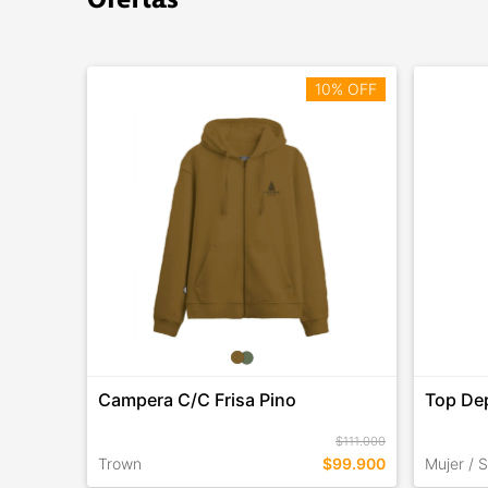
10% OFF
Campera C/C Frisa Pino
Top Dep
$111.000
Trown
$99.900
Mujer / 