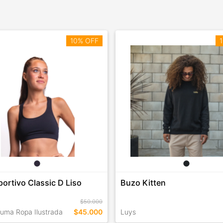
10% OFF
1
ortivo Classic D Liso
Buzo Kitten
$50.000
Suma Ropa Ilustrada
$45.000
Luys