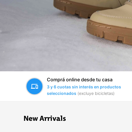
Comprá online desde tu casa
devices
3 y 6 cuotas sin interés en productos
seleccionados
(excluye bicicletas)
New Arrivals