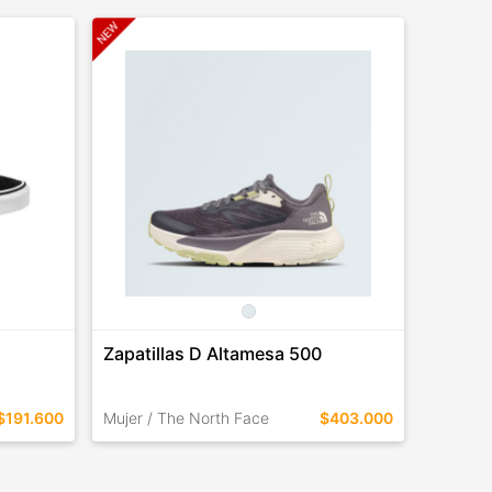
Zapatillas D Altamesa 500
Botas H
$191.600
Mujer / The North Face
$403.000
Hombre 
TALLES EN ESTE COLOR
TALLES 