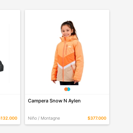
Campera Snow N Aylen
Crocs 
$132.000
Niño / Montagne
$377.000
Crocs
TALLES EN ESTE COLOR
TALLES 