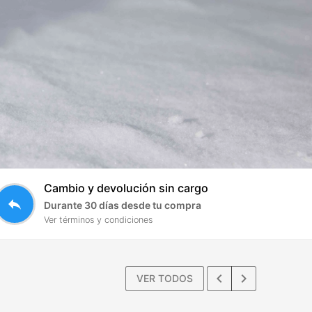
Cambio y devolución sin cargo
reply
Durante 30 días desde tu compra
Ver términos y condiciones
keyboard_arrow_left
keyboard_arrow_right
VER TODOS