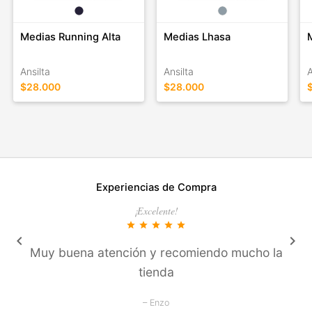
Medias Running Alta
Medias Lhasa
Ansilta
Ansilta
A
$28.000
$28.000
Experiencias de Compra
¡Excelente!
star
star
star
star
star
keyboard_arrow_left
keyboard_arrow_right
Muy buena atención y recomiendo mucho la
tienda
– Enzo