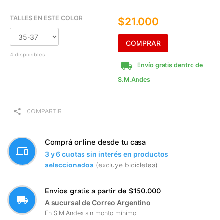
TALLES EN ESTE COLOR
$21.000
COMPRAR
4 disponibles
local_shipping
Envío gratis dentro de
S.M.Andes
share
COMPARTIR
Comprá online desde tu casa
devices
3 y 6 cuotas sin interés en productos
seleccionados
(excluye bicicletas)
Envíos gratis a partir de $150.000
local_shipping
A sucursal de Correo Argentino
En S.M.Andes sin monto mínimo