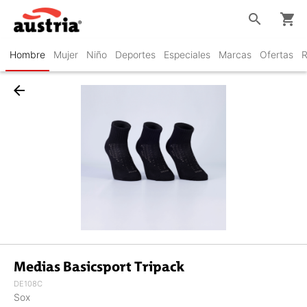
search
shopping_cart
Hombre
Mujer
Niño
Deportes
Especiales
Marcas
Ofertas
R
arrow_back
Medias Basicsport Tripack
DE108C
Sox