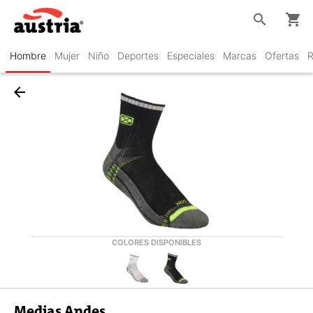
search
shopping_cart
Hombre
Mujer
Niño
Deportes
Especiales
Marcas
Ofertas
R
arrow_back
COLORES DISPONIBLES
Medias Andes