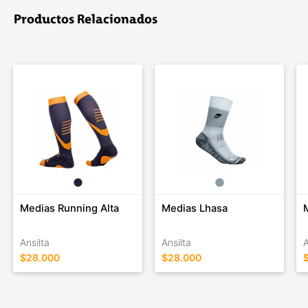
Productos Relacionados
Medias Running Alta
Medias Lhasa
Ansilta
Ansilta
A
$28.000
$28.000