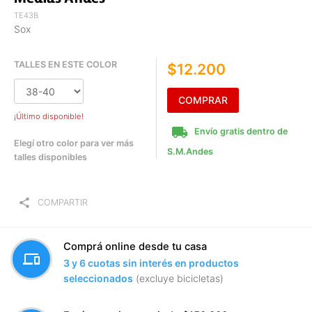
TE43B
Sox
TALLES EN ESTE COLOR
$12.200
COMPRAR
¡Último disponible!
local_shipping
Envío gratis dentro de
Elegí otro color para ver más
S.M.Andes
talles disponibles
share
COMPARTIR
Comprá online desde tu casa
devices
3 y 6 cuotas sin interés en productos
seleccionados
(excluye bicicletas)