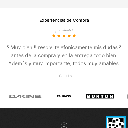
Experiencias de Compra
¡Excelente!
star
star
star
star
star
keyboard_arrow_left
keyboard_arrow_right
Muy bien!!! resolví­ telefónicamente mis dudas
antes de la compra y en la entrega todo bien.
Adem´s y muy importante, todos muy amables.
– Claudio