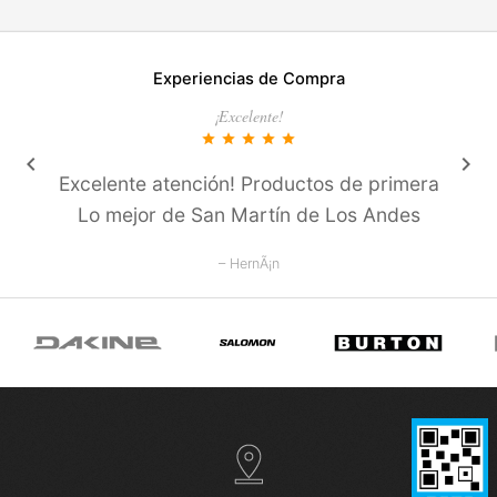
Experiencias de Compra
¡Excelente!
star
star
star
star
star
keyboard_arrow_left
keyboard_arrow_right
Excelente atención! Productos de primera
Lo mejor de San Martí­n de Los Andes
– HernÃ¡n