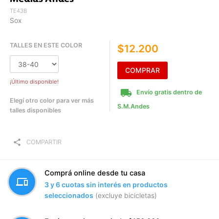
TE43B
Sox
TALLES EN ESTE COLOR
$12.200
COMPRAR
¡Último disponible!
local_shipping
Envío gratis dentro de
Elegí otro color para ver más
S.M.Andes
talles disponibles
share
COMPARTIR
Comprá online desde tu casa
devices
3 y 6 cuotas sin interés en productos
seleccionados
(excluye bicicletas)