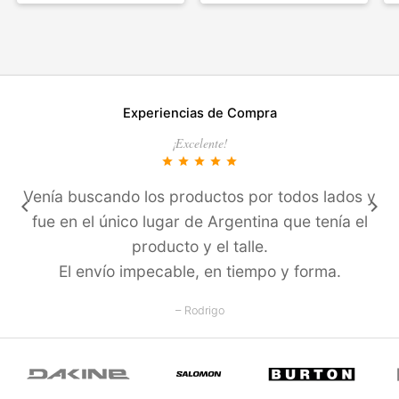
Experiencias de Compra
¡Excelente!
star
star
star
star
star
Venía buscando los productos por todos lados y
keyboard_arrow_left
keyboard_arrow_right
fue en el único lugar de Argentina que tení­a el
producto y el talle.
El enví­o impecable, en tiempo y forma.
– Rodrigo