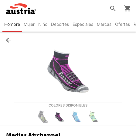
search
shopping_cart
Hombre
Mujer
Niño
Deportes
Especiales
Marcas
Ofertas
R
arrow_back
COLORES DISPONIBLES
Medias Airchannel