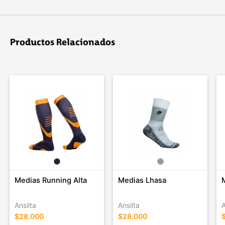
Productos Relacionados
Medias Running Alta
Medias Lhasa
Ansilta
Ansilta
A
$28.000
$28.000