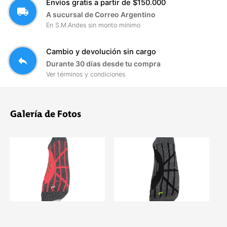
Envíos gratis a partir de $150.000
local_shipping
A sucursal de Correo Argentino
En S.M.Andes sin monto mínimo
Cambio y devolución sin cargo
reply
Durante 30 días desde tu compra
Ver términos y condiciones
Galería de Fotos