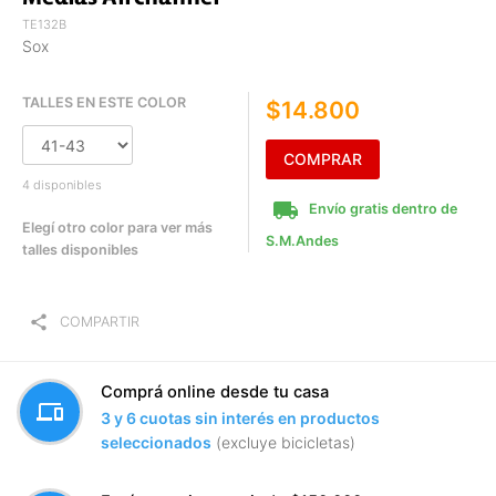
TE132B
Sox
TALLES EN ESTE COLOR
$14.800
COMPRAR
4 disponibles
local_shipping
Envío gratis dentro de
Elegí otro color para ver más
S.M.Andes
talles disponibles
share
COMPARTIR
Comprá online desde tu casa
devices
3 y 6 cuotas sin interés en productos
seleccionados
(excluye bicicletas)