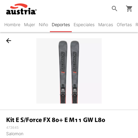
search
shopping_cart
Hombre
Mujer
Niño
Deportes
Especiales
Marcas
Ofertas
R
arrow_back
Kit E S/Force FX 80+ E M11 GW L80
473645
Salomon