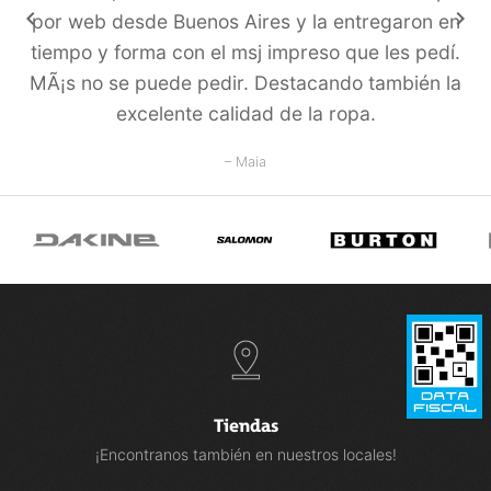
keyboard_arrow_left
keyboard_arrow_right
por web desde Buenos Aires y la entregaron en
tiempo y forma con el msj impreso que les pedí­.
MÃ¡s no se puede pedir. Destacando también la
excelente calidad de la ropa.
– Maia
Tiendas
¡Encontranos también en nuestros locales!