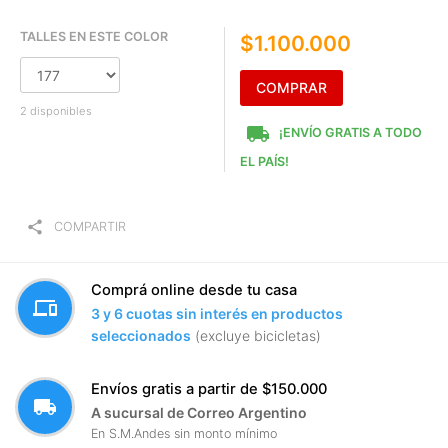
TALLES EN ESTE COLOR
$1.100.000
COMPRAR
2 disponibles
local_shipping
¡ENVÍO GRATIS A TODO
EL PAÍS!
share
COMPARTIR
Comprá online desde tu casa
devices
3 y 6 cuotas sin interés en productos
seleccionados
(excluye bicicletas)
Envíos gratis a partir de $150.000
local_shipping
A sucursal de Correo Argentino
En S.M.Andes sin monto mínimo