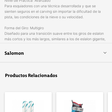
Nivel de Práctica: Avanzado
Para esquiadores con una técnica desarrollada y que se
sienten seguros en el carving sin importar la dificultad de la
pista, las condiciones de la nieve o su velocidad.
Forma del Giro: Multigiro
Diseñado para una transición suave entre los giros de eslalon
más cortos y los más largos, similares a los de eslalon gigante,
y todos los demás.
Salomon
Forma y Peril: Perfil Pista
El camber medio de los esquís proporciona un buen agarre en
The mountain sports company.
la nieve compacta, mientras que un pequeño rocker en la punta
Impulsados por diseño e innovación, es una marca líder en el
facilita entrar en tus giros.
mundo en deportes de montaña, con su gran variedad de
Productos Relacionados
productos para esquiar, practicar snowboard, trekking, realizar
travesías, trail running y muchos otros deportes al aire libre.
CONSTRUCCIÓN: Sidewalls de ABS reciclado
TECNOLOGÍAS - Tecnología Blade: Al fusionar insertos de
polímero flexible en la capa de Ti, esta construcción
innovadora mantiene la rigidez del esquí sin renunciar a la
viveza necesaria para ir a toda pastilla al girar.