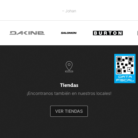
esquí: los esquís siguen siendo visualmente atractivos incluso
después de un uso intensivo.
– Johan
PLACA: Placa F482
FIJACIONES (PACK): Z12 GW
Tiendas
¡Encontranos también en nuestros locales!
VER TIENDAS