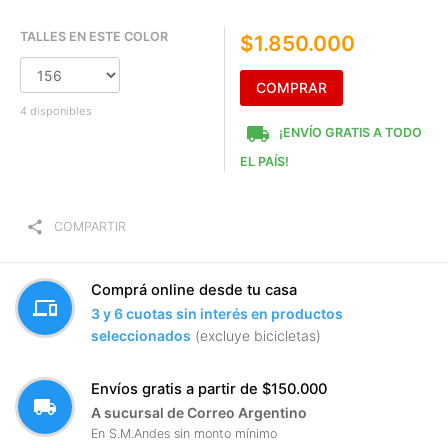
TALLES EN ESTE COLOR
$1.850.000
COMPRAR
4 disponibles
local_shipping
¡ENVÍO GRATIS A TODO
EL PAÍS!
share
COMPARTIR
Comprá online desde tu casa
devices
3 y 6 cuotas sin interés en productos
seleccionados
(excluye bicicletas)
Envíos gratis a partir de $150.000
local_shipping
A sucursal de Correo Argentino
En S.M.Andes sin monto mínimo