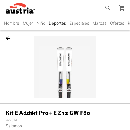
search
shopping_cart
Hombre
Mujer
Niño
Deportes
Especiales
Marcas
Ofertas
R
arrow_back
Kit E Addikt Pro+ E Z12 GW F80
472014
Salomon