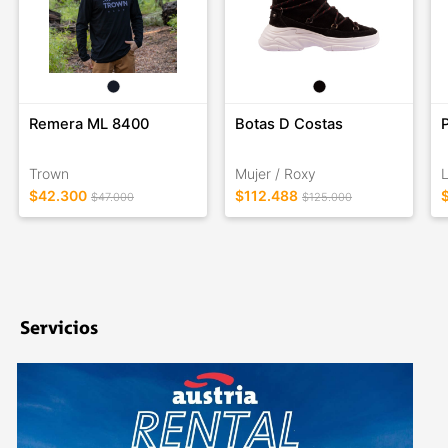
Remera ML 8400
Botas D Costas
Trown
Mujer / Roxy
$42.300
$112.488
$47.000
$125.000
Servicios