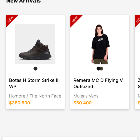
New Arrivals
Botas H Storm Strike III
Remera MC D Flying V
WP
Outsized
Hombre / The North Face
Mujer / Vans
M
$380.800
$50.400