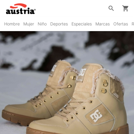
search
shopping_cart
Hombre
Mujer
Niño
Deportes
Especiales
Marcas
Ofertas
R
DC Shoes
VER PRODUCTOS