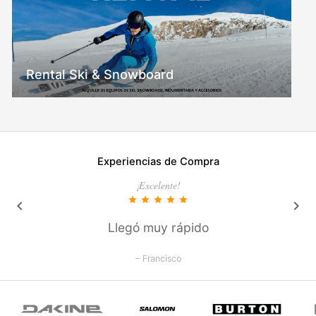
Rental Ski & Snowboard
Experiencias de Compra
¡Excelente!
star
star
star
star
star
keyboard_arrow_left
keyboard_arrow_right
Llegó muy rápido
– Francisco