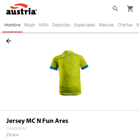
search
shopping_cart
Hombre
Mujer
Niño
Deportes
Especiales
Marcas
Ofertas
R
arrow_back
Jersey MC N Fun Ares
1140400932
Ziroox