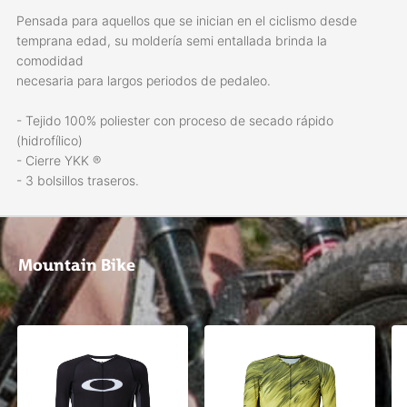
Pensada para aquellos que se inician en el ciclismo desde
temprana edad, su moldería semi entallada brinda la
comodidad
necesaria para largos periodos de pedaleo.
- Tejido 100% poliester con proceso de secado rápido
(hidrofílico)
- Cierre YKK ®
- 3 bolsillos traseros.
Mountain Bike