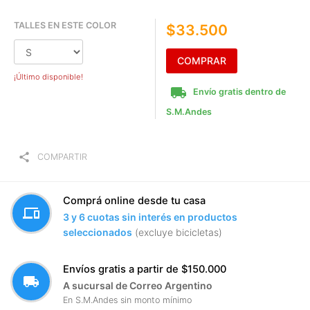
TALLES EN ESTE COLOR
$33.500
COMPRAR
¡Último disponible!
local_shipping
Envío gratis dentro de
S.M.Andes
share
COMPARTIR
Comprá online desde tu casa
devices
3 y 6 cuotas sin interés en productos
seleccionados
(excluye bicicletas)
Envíos gratis a partir de $150.000
local_shipping
A sucursal de Correo Argentino
En S.M.Andes sin monto mínimo