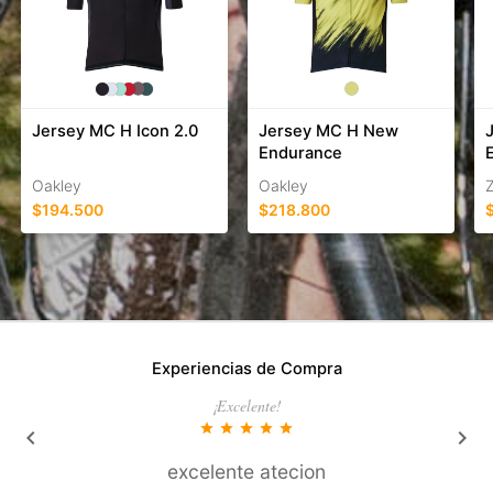
Jersey MC H Icon 2.0
Jersey MC H New
Endurance
Oakley
Oakley
Z
$194.500
$218.800
Experiencias de Compra
¡Excelente!
star
star
star
star
star
keyboard_arrow_left
keyboard_arrow_right
excelente atecion