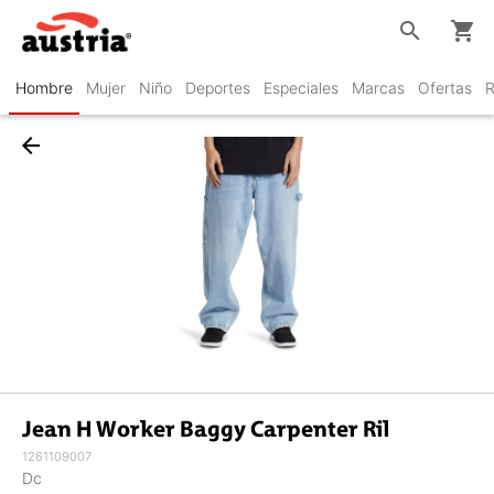
search
shopping_cart
Hombre
Mujer
Niño
Deportes
Especiales
Marcas
Ofertas
R
arrow_back
Jean H Worker Baggy Carpenter Ril
1261109007
Dc