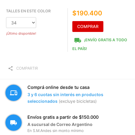
TALLES EN ESTE COLOR
$190.400
COMPRAR
¡Último disponible!
local_shipping
¡ENVÍO GRATIS A TODO
EL PAÍS!
share
COMPARTIR
Comprá online desde tu casa
devices
3 y 6 cuotas sin interés en productos
seleccionados
(excluye bicicletas)
Envíos gratis a partir de $150.000
local_shipping
A sucursal de Correo Argentino
En S.M.Andes sin monto mínimo