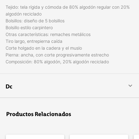
Tejido: tela rígida y cómoda de 80% algodón regular con 20%
algodón reciclado
Bolsillos: diseño de 5 bolsillos
Bolsillo estilo carpintero
Otras características: remaches metálicos
Tiro largo, entrepierna caída
Corte holgado en la cadera y el muslo
Pierna: ancha, con corte progresivamente estrecho
Composición: 80% algodón, 20% algodón reciclado
Dc
DC Shoes es una marca líder en calzado e indumentaria para
deportes extremos, skate, snowboard, deportes urbanos y
freestyle. La compañí­a fue fundada por Ken Block y Damon
Productos Relacionados
Way en 1993.